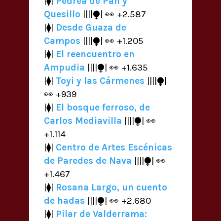
|⧫|
Pedrea de Pan y
Quesillo
||||⧭| 👀 +2.587
|⧫|
Desde Guaza de
Campos
||||⧭| 👀 +1.205
|⧫|
El reencuentro en
Ampudia
||||⧭| 👀 +1.635
|⧫|
Toyi y las Cármenes
||||⧭|
👀 +939
|⧫|
El bosque ferroso, de
Carlos Mediavilla
||||⧭| 👀
+1.114
|⧫|
Centro de Artes Escénicas
de Paredes de Nava
||||⧭| 👀
+1.467
|⧫|
Rosana Largo, un cuento
de hadas
||||⧭| 👀 +2.680
|⧫|
Pilar de Valderrama: