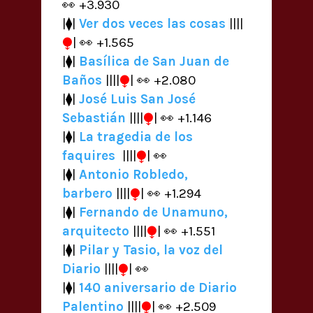
👀 +3.930
|⧫|
Ver dos veces las cosas
||||
⧭
| 👀 +1.565
|⧫|
Basílica de San Juan de
Baños
||||
⧭
| 👀 +2.080
|⧫|
José Luis San José
Sebastián
||||
⧭
| 👀 +1.146
|⧫|
La tragedia de los
faquires
||||
⧭
| 👀
|⧫|
Antonio Robledo,
barbero
||||
⧭
| 👀 +1.294
|⧫|
Fernando de Unamuno,
arquitecto
||||
⧭
| 👀 +1.551
|⧫|
Pilar y Tasio, la voz del
Diario
||||
⧭
| 👀
|⧫|
140 aniversario de Diario
Palentino
||||
⧭
| 👀 +2.509