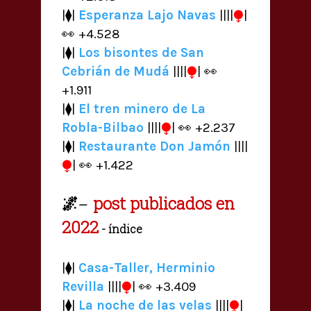
⧭
|⧫|
Esperanza Lajo Navas
||||
|
👀 +4.528
|⧫|
Los bisontes de San
⧭
Cebrián de Mudá
||||
| 👀
+1.911
|⧫|
El tren minero de La
⧭
Robla-Bilbao
||||
| 👀 +2.237
|⧫|
Restaurante Don Jamón
||||
⧭
| 👀 +1.422
🌌
post publicados en
—
2022
- índice
|⧫|
Casa-Taller, Herminio
⧭
Revilla
||||
| 👀 +3.409
⧭
|⧫|
La noche de las velas
||||
|