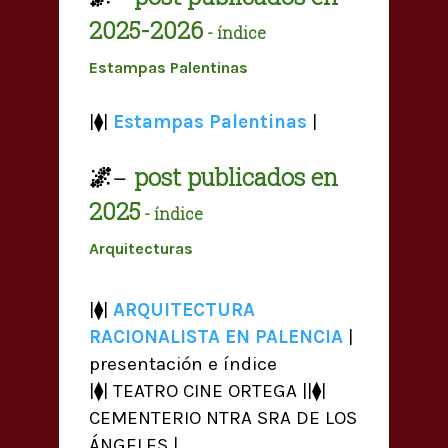
2025-2026
- índice
Estampas Palentinas
|⧫|
Estampas Palentinas
|
🌌
post publicados en
—
2025
- índice
Arquitecturas
|⧫|
ARQUITECTURA
RACIONALISTA EN PALENCIA
|
presentación e índice
|⧫| TEATRO CINE ORTEGA ||⧫|
CEMENTERIO NTRA SRA DE LOS
ÁNGELES |