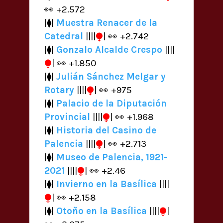
👀 +2.572
|⧫|
Muestra Renacer de la
⧭
Catedral
||||
| 👀 +2.742
|⧫|
Gonzalo Alcalde Crespo
||||
⧭
| 👀 +1.850
|⧫|
Julián Sánchez Melgar y
⧭
Rotary
||||
| 👀 +975
|⧫|
Palacio de la Diputación
⧭
Provincial
||||
| 👀 +1.968
|⧫|
Historia del Casino de
⧭
Palencia
||||
| 👀 +2.713
|⧫|
Museo de Palencia, 1921-
⧭
2021
||||
| 👀 +2.46
|⧫|
Invierno en la Basílica
||||
⧭
| 👀 +2.158
|⧫|
Otoño en la Basílica
||||
⧭
|