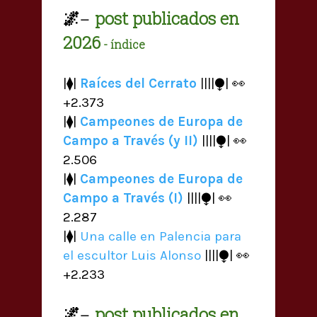
🌌
post publicados en
—
2026
- índice
|⧫|
Raíces del Cerrato
||||⧭| 👀
+2.373
|⧫|
Campeones de Europa de
Campo a Través (y II)
||||⧭| 👀
2.506
|⧫|
Campeones de Europa de
Campo a Través (I)
||||⧭| 👀
2.287
|⧫|
Una calle en Palencia para
el escultor Luis Alonso
||||⧭| 👀
+2.233
🌌
post publicados en
—