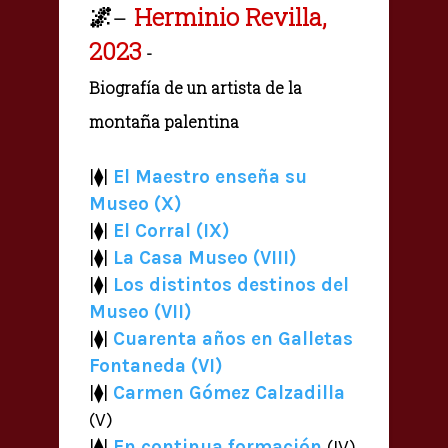
🌌
Herminio Revilla,
—
2023
-
Biografía de un artista de la
montaña palentina
|⧫|
El Maestro enseña su
Museo (X)
|⧫|
El Corral (IX)
|⧫|
La Casa Museo (VIII)
|⧫|
Los distintos destinos del
Museo (VII)
|⧫|
Cuarenta años en Galletas
Fontaneda (VI)
|⧫|
Carmen Gómez Calzadilla
(V)
|⧫|
En continua formación
(IV)