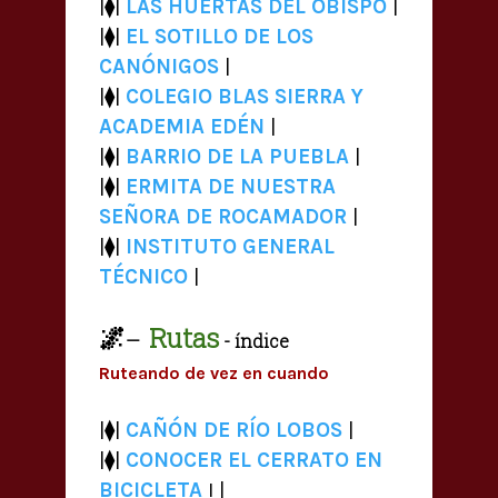
|⧫|
LAS HUERTAS DEL OBISPO
|
|⧫|
EL SOTILLO DE LOS
CANÓNIGOS
|
|⧫|
COLEGIO BLAS SIERRA Y
ACADEMIA EDÉN
|
|⧫|
BARRIO DE LA PUEBLA
|
|⧫|
ERMITA DE NUESTRA
SEÑORA DE ROCAMADOR
|
|⧫|
INSTITUTO GENERAL
TÉCNICO
|
🌌
Rutas
—
- índice
Ruteando de vez en cuando
|⧫|
CAÑÓN DE RÍO LOBOS
|
|⧫|
CONOC
ER EL CERRATO EN
BICICLETA
I |