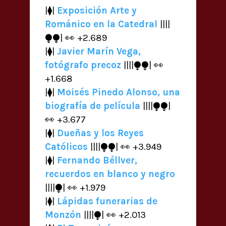
|⧫|
Exposición Arte y
Románico en la Catedral
||||
⧭⧭| 👀 +2.689
|⧫|
Javier Marín Vega,
fotógrafo precoz
||||⧭⧭| 👀
+1.668
|⧫|
Moisés Pinedo Alonso, una
biografía de película
||||⧭⧭|
👀 +3.677
|⧫|
Dueñas y los Reyes
Católicos
||||⧭⧭| 👀 +3.949
|⧫|
Fernando Béllver,
recuerdos en blanco y negro
||||⧭| 👀 +1.979
|⧫|
Lápidas funerarias de
Monzón
||||⧭| 👀 +2.013