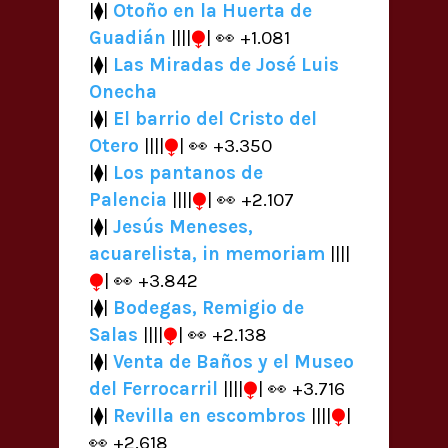
|⧫|
Otoño en la Huerta de
⧭
Guadián
||||
| 👀 +1.081
|⧫|
Las Miradas de José Luis
Onecha
|⧫|
El barrio del Cristo del
⧭
Otero
||||
| 👀 +3.350
|⧫|
Los pantanos de
⧭
Palencia
||||
| 👀 +2.107
|⧫|
Jesús Meneses,
acuarelista, in memoriam
||||
⧭
| 👀 +3.842
|⧫|
Bodegas, Remigio de
⧭
Salas
||||
| 👀 +2.138
|⧫|
Venta de Baños y el Museo
⧭
del Ferrocarril
||||
| 👀 +3.716
⧭
|⧫|
Revilla en escombros
||||
|
👀 +2.618