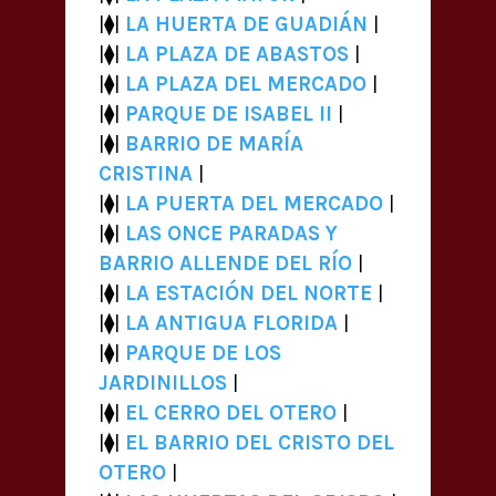
|⧫|
LA HUERTA DE GUADIÁN
|
|⧫|
LA PLAZA DE ABASTOS
|
|⧫|
LA PLAZA DEL MERCADO
|
|⧫|
PARQUE DE ISABEL II
|
|⧫|
BARRIO DE MARÍA
CRISTINA
|
|⧫|
LA PUERTA DEL MERCADO
|
|⧫|
LAS ONCE PARADAS Y
BARRIO ALLENDE DEL RÍO
|
|⧫|
LA ESTACIÓN DEL NORTE
|
|⧫|
LA ANTIGUA FLORIDA
|
|⧫|
PARQUE DE LOS
JARDINILLOS
|
|⧫|
EL CERRO DEL OTERO
|
|⧫|
EL BARRIO DEL CRISTO DEL
OTERO
|