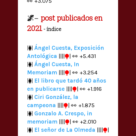
👀 +3.075
🌌
post publicados en
—
2021
- índice
|⧫|
Ángel Cuesta, Exposición
Antológica
||||
⧭
| 👀 +5.431
|⧫|
Ángel Cuesta, In
Memoriam
||||
⧭
| 👀 +3.254
|⧫|
El libro que tardó 40 años
en publicarse
||||
⧭
| 👀 +1.916
|⧫|
Ciri González, la
campeona
||||
⧭
| 👀 +1.875
|⧫|
Gonzalo A. Crespo, in
memoriam
||||
⧭
| 👀 +2.010
|⧫|
El señor de La Olmeda
||||
⧭
|