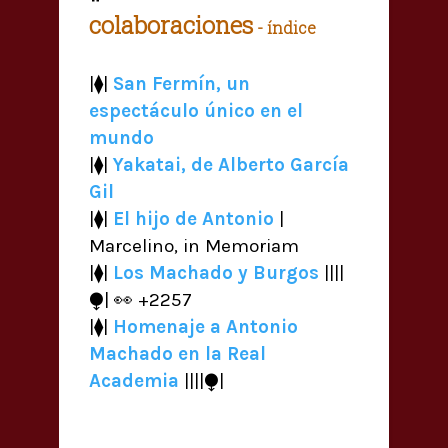
colaboraciones
- índice
|⧫|
San Fermín, un
espectáculo único en el
mundo
|⧫|
Yakatai, de Alberto García
Gil
|⧫|
El hijo de Antonio
|
Marcelino, in Memoriam
|⧫|
Los Machado y Burgos
||||
⧭| 👀 +2257
|⧫|
Homenaje a Antonio
Machado en la Real
Academia
||||⧭|