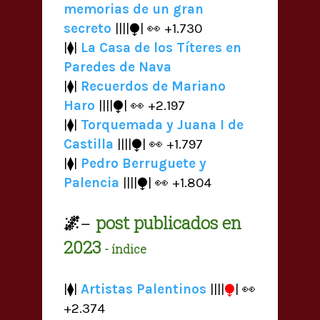
memorias de un gran
secreto
||||⧭| 👀 +1.730
|⧫|
La Casa de los Títeres en
Paredes de Nava
|⧫|
Recuerdos de Mariano
Haro
||||⧭| 👀 +2.197
|⧫|
Torquemada y Juana I de
Castilla
||||⧭| 👀 +1.797
|⧫|
Pedro Berruguete y
Palencia
||||⧭| 👀 +1.804
🌌
post publicados en
—
2023
- índice
⧭
|⧫|
Artistas Palentinos
||||
| 👀
+2.374