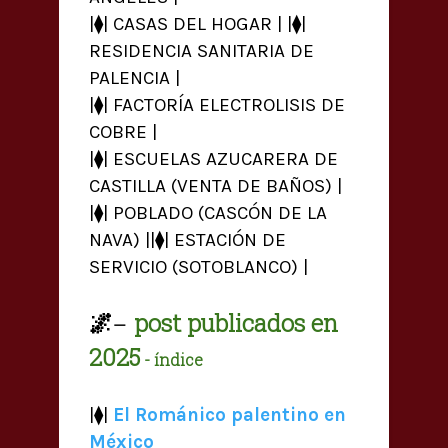
|⧫| CASAS DEL HOGAR | |⧫|
RESIDENCIA SANITARIA DE
PALENCIA |
|⧫| FACTORÍA ELECTROLISIS DE
COBRE |
|⧫| ESCUELAS AZUCARERA DE
CASTILLA (VENTA DE BAÑOS) |
|⧫| POBLADO (CASCÓN DE LA
NAVA) ||⧫| ESTACIÓN DE
SERVICIO (SOTOBLANCO) |
🌌
post publicados en
—
2025
- índice
|⧫|
El Románico palentino en
México