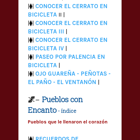
|⧫|
CONOC
ER EL CERRATO EN
BICICLETA
II |
|⧫|
CONOC
ER EL CERRATO EN
BICICLETA III
|
|⧫|
CONOC
ER EL CERRATO EN
BICICLETA IV
|
|⧫|
PASEO POR PALENCIA EN
BICICLETA
|
|⧫|
OJO GUAREÑA - PEÑOTAS -
EL PAÑO - EL VENTANÓN
|
🌌
Pueblos con
—
Encanto
- índice
Pueblos que le llenaron el corazón
|⧫|
RECUERDOS DE