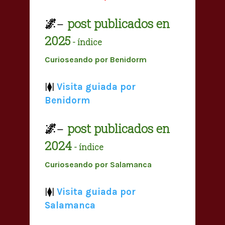
🌌
post publicados en
—
2025
- índice
Curioseando por Benidorm
|⧫|
Visita guiada por
Benidorm
🌌
post publicados en
—
2024
- índice
Curioseando por Salamanca
|⧫|
Visita guiada por
Salamanca