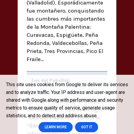
(Valladolid). Esporádicamente
fue montañero, conquistando
las cumbres más importantes
de la Montaña Palentina:
Curavacas, Espigüete, Peña
Redonda, Valdecebollas, Peña
Prieta, Tres Provincias, Pico El
Fraile…
Los del Pabellón
This site uses cookies from Google to deliver its services
and to analyze traffic. Your IP address and user-agent are
shared with Google along with performance and security
En el año 2010 crea el Grupo
metrics to ensure quality of service, generate usage
Cicloturista, Grupo de Amigos
statistics, and to detect and address abuse.
“
Los del Pabellón
” y edita la
“
Gaceta Pabellonera
”, con
LEARN MORE
GOT IT
información semanal de las