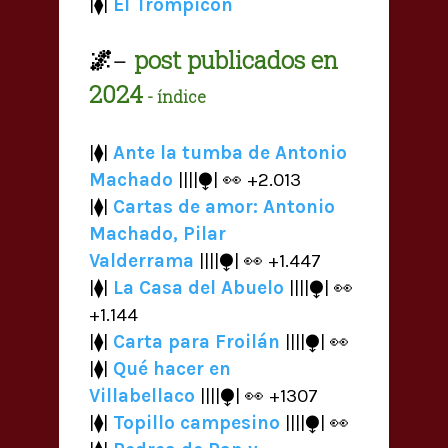
|⧫|
El Trompicón
🌌
post publicados en
—
2024
- índice
|⧫|
Ante la tumba de Antonio
Machado
||||⧭| 👀 +2.013
|⧫|
Cartas de amor: Antonio
Machado, Pilar
Valderrama
||||⧭| 👀 +1.447
|⧫|
La Casa del Abuelo
||||⧭| 👀
+1.144
|⧫|
Carta para Froilán
||||⧭| 👀
|⧫|
Qué hacer en
Villabellaco
||||⧭| 👀 +1307
|⧫|
Topillo campesino
||||⧭| 👀