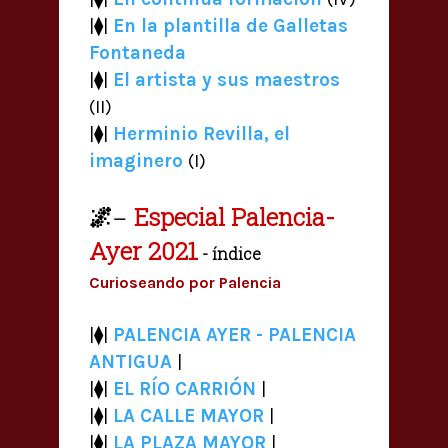
|⧫|
En la plantilla de Galletas
Fontaneda
|⧫|
El artista y sus maestros
(II)
|⧫|
Herminio Revilla, el
imaginero
(I)
🌌
Especial Palencia-
—
Ayer 2021
- índice
Curioseando por Palencia
|⧫|
PALENCIA AYER - PALENCIA
ANTIGUA
|
|⧫|
EL RÍO CARRIÓN
|
|⧫|
LA CALLE MAYOR
|
|⧫|
LA PLAZA MAYOR
|