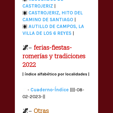
CASTROJERIZ
|
|⧫|
CASTROJERIZ, HITO DEL
CAMINO DE SANTIAGO
|
|⧫|
AUTILLO DE CAMPOS, LA
VILLA DE LOS 6 REYES
|
🌌
ferias-fiestas-
—
romerías y tradiciones
2022
| índice alfabético por localidades |
📒
-
Cuaderno-Índice
||||-08-
02-2023-||
🌌
Otras
—