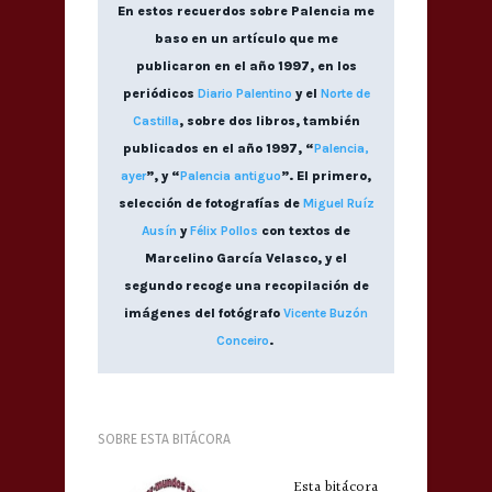
En estos recuerdos sobre Palencia me
baso en un artículo que me
publicaron en el año 1997, en los
periódicos
Diario Palentino
y el
Norte de
Castilla
, sobre dos libros, también
publicados en el año 1997, “
Palencia,
ayer
”, y “
Palencia antiguo
”. El primero,
selección de fotografías de
Miguel Ruíz
Ausín
y
Félix Pollos
con textos de
Marcelino García Velasco, y el
segundo recoge una recopilación de
imágenes del fotógrafo
Vicente Buzón
Conceiro
.
SOBRE ESTA BITÁCORA
Esta bitácora