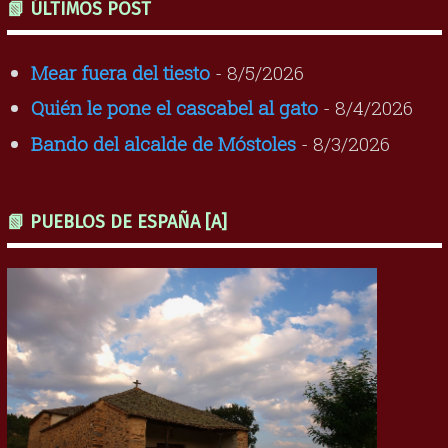
📗 ÚLTIMOS POST
Mear fuera del tiesto
- 8/5/2026
Quién le pone el cascabel al gato
- 8/4/2026
Bando del alcalde de Móstoles
- 8/3/2026
📗 PUEBLOS DE ESPAÑA [A]