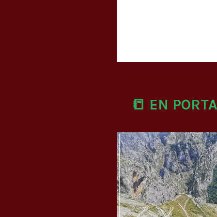
📒 EN PORT