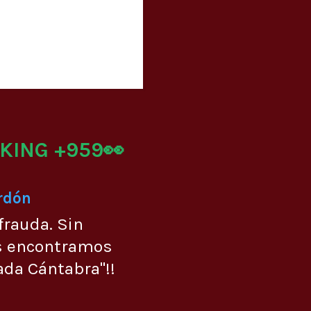
KING +959👀
Urdón
frauda. Sin
s encontramos
ada Cántabra"!!