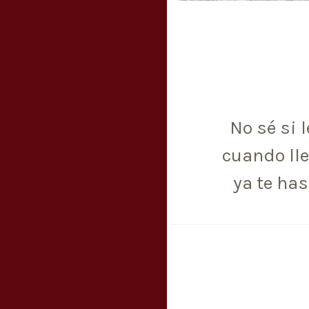
No sé si 
cuando ll
ya te ha