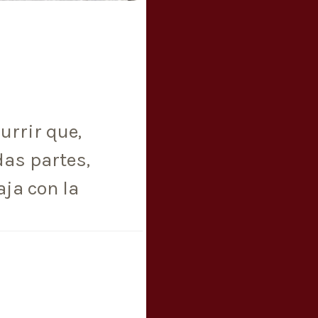
urrir que,
as partes,
ja con la