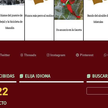
 chisme del puente de
Nunca más perro al molino
Bando del alcalde 
bejal y la bicicleta de
Móstoles
Manolín
Un anuncio en la Gaceta
Twitter
Threads
Instagram
Pinterest
CIBIDAS
📗 ELIJA IDIOMA
📗 BUSCAR
22
CTO