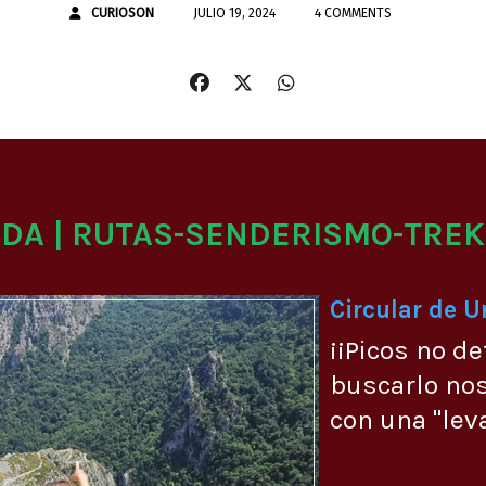
CURIOSON
JULIO 19, 2024
4 COMMENTS
ADA | RUTAS-SENDERISMO-TREK
Circular de 
¡¡Picos no de
buscarlo no
con una "lev