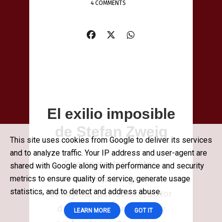
4 COMMENTS
El exilio imposible
de Stefan Zweig
This site uses cookies from Google to deliver its services
and to analyze traffic. Your IP address and user-agent are
Fue poeta, traductor,
shared with Google along with performance and security
novelista, biógrafo,
metrics to ensure quality of service, generate usage
statistics, and to detect and address abuse.
ensayista, periodista, autor
dramático, humanista y
LEARN MORE
GOT IT