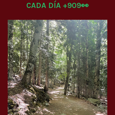
CADA DÍA +909👀