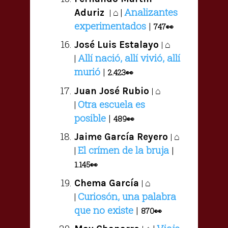
Analizantes
⌂ |
Aduriz
|
experimentados
|
747👀
⌂
José Luis Estalayo
|
Allí nació, allí vivió, allí
|
murió
|
2.423👀
⌂
Juan José Rubio
|
Otra escuela es
|
posible
|
489👀
⌂
Jaime García Reyero
|
El crímen de la bruja
|
|
1.145
👀
⌂
Chema García
|
Curiosón, una palabra
|
que no existe
|
870👀