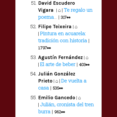
David Escudero
Te regalo un
⌂ |
Vigara
|
poema
... |
317
👀
⌂
Filipe Teixeira
|
Pintura en acuarela:
|
tradición con historia
|
1.797
👀
⌂
Agustín Fernández
|
El arte de beber
|
|
403
👀
Julián González
De vuelta a
⌂ |
Prieto
|
casa
|
535
👀
⌂
Emilio Gancedo
|
Julián, cronista del tren
|
burra
|
962
👀