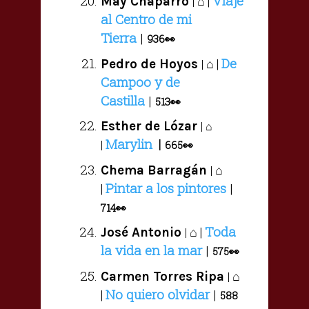
Viaje
⌂ |
May Chaparro
|
al Centro de mi
Tierra
|
936
👀
De
⌂ |
Pedro de Hoyos
|
Campoo y de
Castilla
|
513👀
Esther de Lózar
|
⌂
Marylin
|
|
665👀
⌂
Chema Barragán
|
Pintar a los pintores
|
|
714
👀
Toda
⌂ |
José Antonio
|
la vida en la mar
|
575
👀
⌂
Carmen Torres Ripa
|
No quiero olvidar
|
|
588