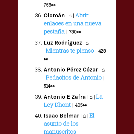
758
👀
Abrir
⌂ |
Olomán
|
enlaces en una nueva
pestaña
|
730
👀
⌂
Luz Rodríguez
|
Mientras te pienso
|
|
428
👀
⌂
Antonio Pérez Cózar
|
Pedacitos de Antonio
|
|
514
👀
La
⌂ |
Antonio E Zafra
|
Ley Dhont
|
405
👀
El
⌂ |
Isaac Belmar
|
asunto de los
manuscritos