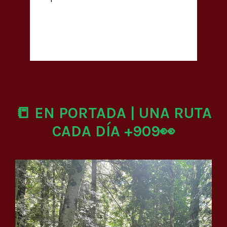
📒 EN PORTADA | UNA RUTA
CADA DÍA +909👀