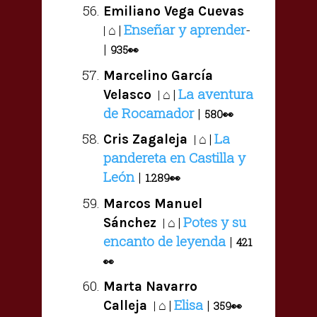
Emiliano Vega Cuevas
Enseñar y aprender
-
⌂ |
|
|
935
👀
Marcelino García
La aventura
⌂ |
Velasco
|
de Rocamador
|
580
👀
La
⌂ |
Cris Zagaleja
|
pandereta en Castilla y
León
|
1.289
👀
Marcos Manuel
Potes y su
⌂ |
Sánchez
|
encanto de leyenda
|
421
👀
Marta Navarro
Elisa
|
⌂ |
Calleja
|
359
👀