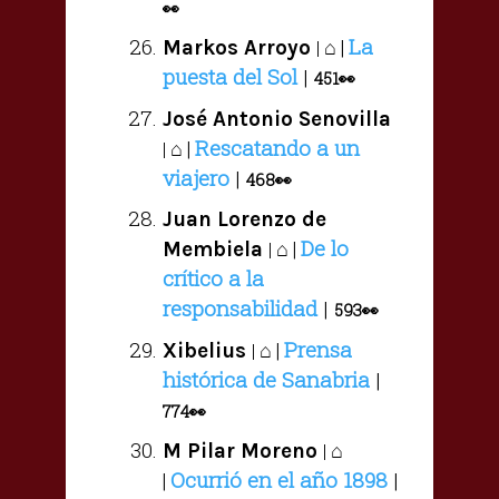
👀
La
⌂ |
Markos Arroyo
|
puesta del Sol
|
451
👀
José Antonio Senovilla
Rescatando a un
⌂ |
|
viajero
|
468
👀
Juan Lorenzo de
De lo
⌂ |
Membiela
|
crítico a la
responsabilidad
|
593
👀
Prensa
⌂ |
Xibelius
|
histórica de Sanabria
|
774
👀
⌂
M Pilar Moreno
|
Ocurrió en el año 1898
|
|