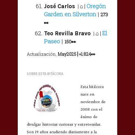
Oregón
⌂ |
José Carlos
|
Garden en Silverton
|
273
👀
El
⌂ |
Teo Revilla Bravo
|
Paseo
|
150
👀
|
Actualización,
May2025
+1.824👀
SOBRE ESTA BITÁCORA
Esta bitácora
nace en
noviembre de
2008 con el
ánimo de
divulgar historias curiosas y entretenidas.
Son 19 años acudiendo diariamente a la