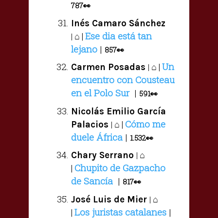
787
👀
Inés Camaro Sánchez
Ese dia está tan
⌂ |
|
lejano
|
857
👀
Un
⌂ |
Carmen Posadas
|
encuentro con Cousteau
en el Polo Sur
|
591
👀
Nicolás Emilio García
Cómo me
⌂ |
Palacios
|
duele África
|
1.532
👀
⌂
Chary Serrano
|
Chupito de Gazpacho
|
de Sancía
|
817
👀
⌂
José Luis de Mier
|
Los juristas catalanes
|
|