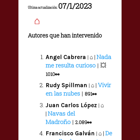
07/1/2023
Última actualización:
⌂
Autores que han intervenido
Nada
⌂ |
Angel Cabrera
|
me resulta curioso
| 💥
1010👀
Vivir
⌂ |
Rudy Spillman
|
en las nubes
|
891👀
⌂
Juan Carlos López
|
Navas del
|
Madroño
|
2.089👀
De
⌂ |
Francisco Galván
|