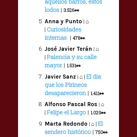
aquellos barros, estos
lodos
|
3.526👀
⌂
Anna y Punto
|
Curiosidades
|
internas
|
478👀
⌂
José Javier Terán
|
Palencia y su calle
|
mayor
|
1.531👀
El día
⌂ |
Javier Sanz
|
que los Pirineos
desaparecieron
|
1.411👀
⌂
Alfonso Pascal Ros
|
Felipe el Largo
|
|
1.029👀
El
⌂ |
Marta Redondo
|
sendero histórico
|
750👀