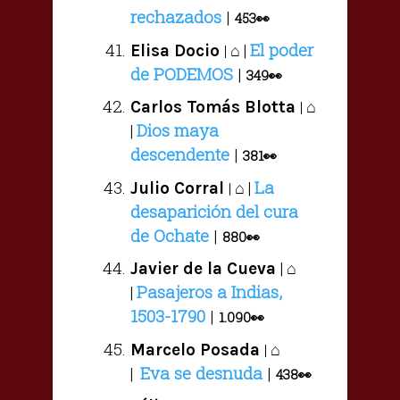
rechazados
|
453
👀
El poder
⌂ |
Elisa Docio
|
de PODEMOS
|
349
👀
⌂
Carlos Tomás Blotta
|
Dios maya
|
descendente
|
381
👀
La
⌂ |
Julio Corral
|
desaparición del cura
de Ochate
|
880
👀
| ⌂
Javier de la Cueva
Pasajeros a Indias,
|
1503-1790
|
1.090
👀
⌂
Marcelo Posada
|
Eva se desnuda
|
|
438
👀