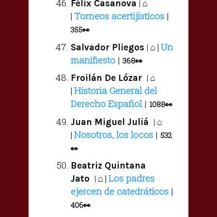
⌂
Félix Casanova
|
Torneos acertijísticos
|
|
355
👀
Un
⌂ |
Salvador Pliegos
|
manifiesto
|
368
👀
⌂
Froilán De Lózar
|
Historia General del
|
Derecho Español
|
1088
👀
⌂
Juan Miguel Juliá
|
Nosotros, los locos
|
|
532
👀
Beatriz Quintana
Los padres
⌂ |
Jato
|
ejercen de catedráticos
|
406
👀