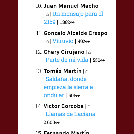
Juan Manuel Macho
Un mensaje para el
⌂
|
|
2159
|
1.382👀
Gonzalo Alcalde Crespo
Vitruvio
|
⌂ |
|
492
👀
⌂
Chary Cirujano
|
Parte de mi vida
|
|
550👀
⌂
Tomás Martín
|
Saldaña, donde
|
empieza la sierra a
ondular
|
501👀
⌂
Victor Corcoba
|
Llamas de Laciana
|
|
2.609
👀
Fernando Martín