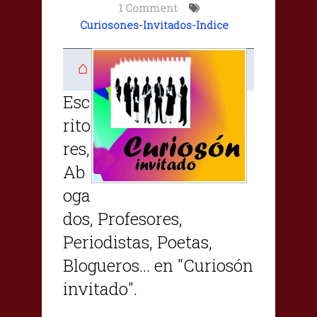
1 Comment
Curiosones-Invitados-Indice
⌂
Esc
rito
res,
Ab
oga
dos, Profesores,
Periodistas, Poetas,
Blogueros... en "Curiosón
invitado".