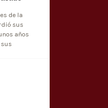
es de la
rdió sus
gunos años
 sus