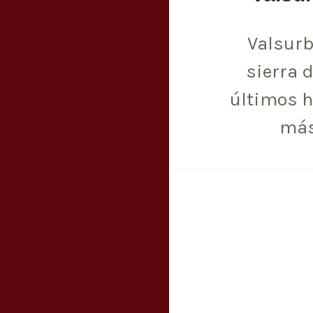
Valsurb
sierra 
últimos h
más