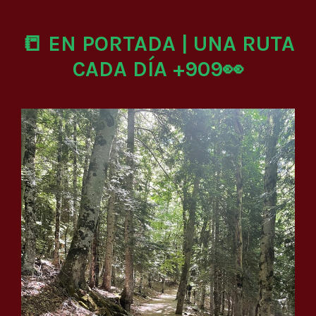
📒 EN PORTADA | UNA RUTA
CADA DÍA +909👀