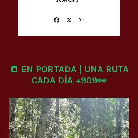
2 COMMENTS
📒 EN PORTADA | UNA RUTA
CADA DÍA +909👀