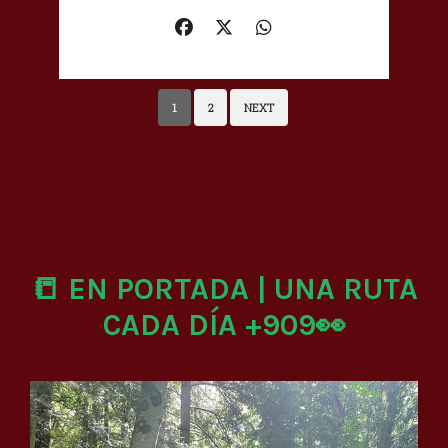
1
2
NEXT
📒 EN PORTADA | UNA RUTA
CADA DÍA +909👀