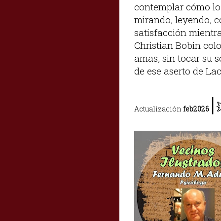
contemplar cómo lo 
mirando, leyendo, 
satisfacción mientra
Christian Bobin colo
amas, sin tocar su s
de ese aserto de La
|
Actualización
feb2026