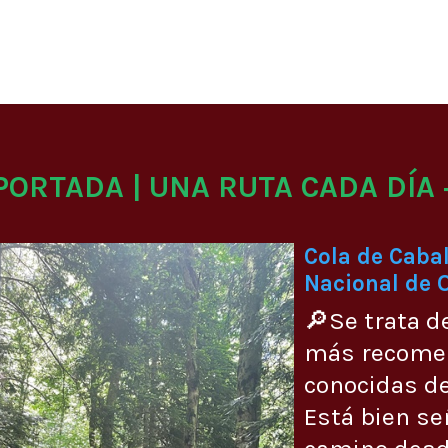
 PORTADA | UNA RUTA CADA DÍA 
Cola de Cabal
Nacional de 
🔎Se trata d
más recome
conocidas de
Está bien se