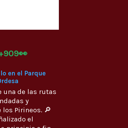
+909👀
lo en el Parque
Ordesa
e una de las rutas
ndadas y
 los Pirineos. 🔎
ñalizado el