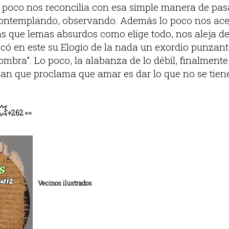
poco nos reconcilia con esa simple manera de pasa
contemplando, observando. Además lo poco nos ace
s que lemas absurdos como elige todo, nos aleja del
có en este su Elogio de la nada un exordio punzante
ombra”. Lo poco, la alabanza de lo débil, finalment
can que proclama que amar es dar lo que no se tien
💥
+262
👀
Vecinos ilustrados