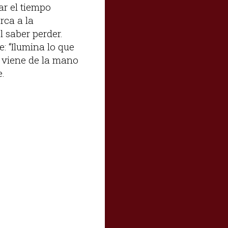
r el tiempo
rca a la
 saber perder.
: “Ilumina lo que
e viene de la mano
e.