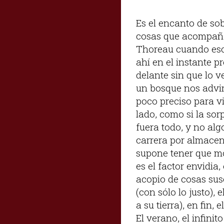
Es el encanto de sob
cosas que acompaña
Thoreau cuando escr
ahí en el instante p
delante sin que lo v
un bosque nos advir
poco preciso para vi
lado, como si la sor
fuera todo, y no alg
carrera por almacena
supone tener que mo
es el factor envidia
acopio de cosas sus
(con sólo lo justo), 
a su tierra), en fin
El verano, el infin