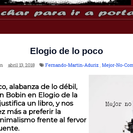
Elogio de lo poco
on
abril 13, 2018
Fernando-Martin-Aduriz
,
Mejor-No-Com
o, alabanza de lo débil,
an Bobin en Elogio de la
ustifica un libro, y nos
 más a preferir la
inimalismo frente al fervor
uente.