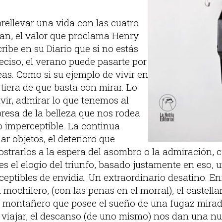
rellevar una vida con las cuatro
n, el valor que proclama Henry
ibe en su Diario que si no estás
reciso, el verano puede pasarte por
eas. Como si su ejemplo de vivir en
tiera de que basta con mirar. Lo
vir, admirar lo que tenemos al
presa de la belleza que nos rodea
o imperceptible. La continua
r objetos, el deterioro que
strarlos a la espera del asombro o la admiración, 
, es el elogio del triunfo, basado justamente en eso, 
ceptibles de envidia. Un extraordinario desatino. E
el mochilero, (con las penas en el morral), el castel
, el montañero que posee el sueño de una fugaz mira
ito viajar, el descanso (de uno mismo) nos dan una 