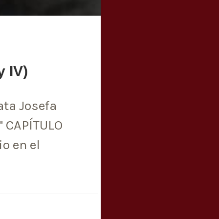
y IV)
ata Josefa
s" CAPÍTULO
o en el