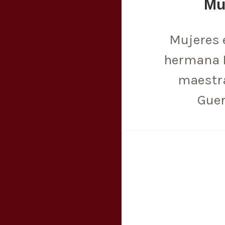
Muj
Mujeres 
hermana E
maestra
Guer