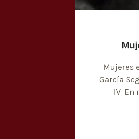
Muje
Mujeres e
García Seg
IV En 