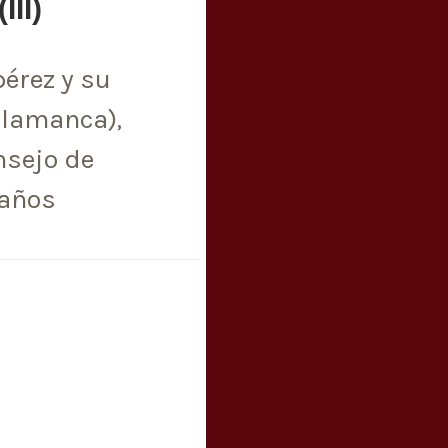
III)
érez y su
alamanca),
nsejo de
 años