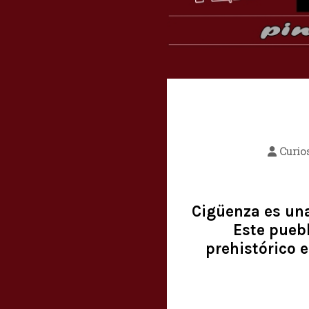
Curio
Cigüenza es una
Este pueb
prehistórico e