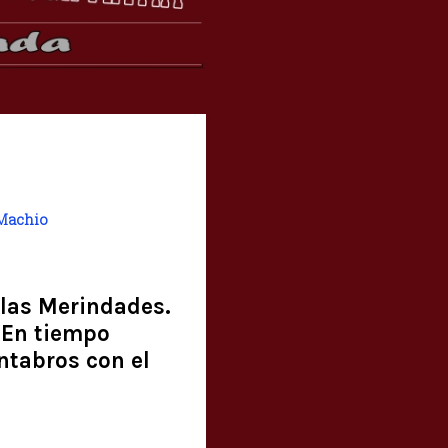
-Machio
 las Merindades.
 En tiempo
ántabros con el