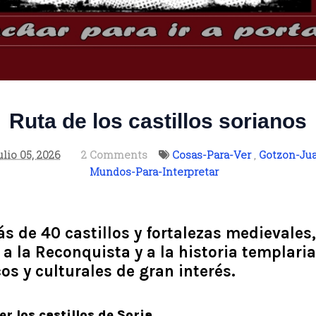
Ruta de los castillos sorianos
ulio 05, 2026
2 Comments
Cosas-Para-Ver
,
Gotzon-Jua
Mundos-Para-Interpretar
s de 40 castillos y fortalezas medievale
 a la Reconquista y a la historia templaria
cos y culturales de gran interés.
r los castillos de Soria