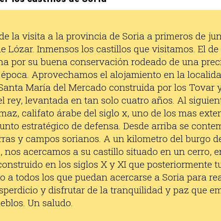
de la visita a la provincia de Soria a primeros de ju
e Lózar. Inmensos los castillos que visitamos. El d
na por su buena conservación rodeado de una prec
 época. Aprovechamos el alojamiento en la localida
 Santa María del Mercado construida por los Tovar y
l rey, levantada en tan solo cuatro años. Al siguien
Ormaz, califato árabe del siglo x, uno de los mas ext
punto estratégico de defensa. Desde arriba se cont
ierras y campos sorianos. A un kilometro del burgo 
a, nos acercamos a su castillo situado en un cerro, en
onstruido en los siglos X y XI que posteriormente t
 a todos los que puedan acercarse a Soria para real
sperdicio y disfrutar de la tranquilidad y paz que 
ueblos. Un saludo.