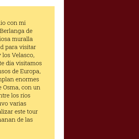
nio con mi
e Berlanga de
iosa muralla
d para visitar
 los Velasco,
te día visitamos
ensos de Europa,
emplan enormes
de Osma, con un
tre los ríos
uvo varias
izar este tour
emanan de las