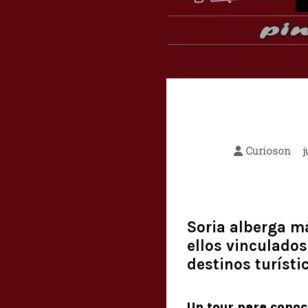
Curioson
j
Soria alberga má
ellos vinculados
destinos turísti
Un tour para conoce