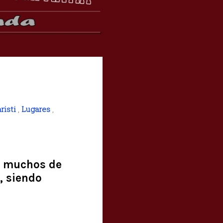
risti
,
Lugares
,
s, muchos de
, siendo