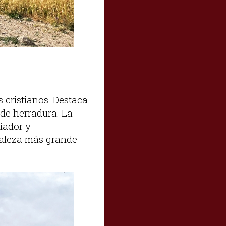
s cristianos. Destaca
 de herradura. La
riador y
rtaleza más grande