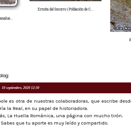
Ermita del Socorro | Población de C...
analue...
R
blog:
10 septiembre, 2020 12:50
bole es otra de nuestras colaboradoras, que escribe desd
ía la Real, en su papel de historiadora.
ás, La Huella Románica, una página con mucho tirón.
s. Sabes que tu aporte es muy leído y compartido.