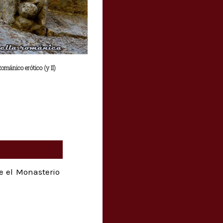
ománico erótico (y II)
e el Monasterio