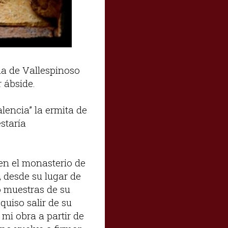
ia de Vallespinoso
r ábside.
encia” la ermita de
staría
 en el monasterio de
, desde su lugar de
o muestras de su
quiso salir de su
mi obra a partir de