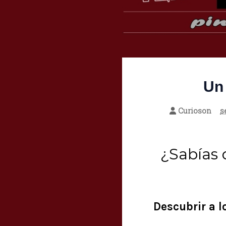
Un 
Curioson
s
¿Sabías 
Descubrir a 