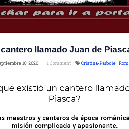
cantero llamado Juan de Piasca
eptiembre 10, 2020
1 Comment
Cristina-Parbole
,
Roma
que existió un cantero llamad
Piasca?
los maestros y canteros de época románica
misión complicada y apasionante.