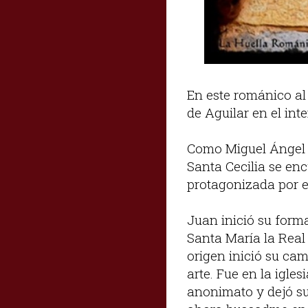
En este románico al
de Aguilar en el int
Como Miguel Ángel G
Santa Cecilia se enc
protagonizada por 
Juan inició su forma
Santa María la Real 
origen inició su ca
arte. Fue en la igle
anonimato y dejó su