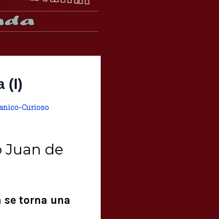
 (I)
nico-Curioso
o Juan de
 se torna una