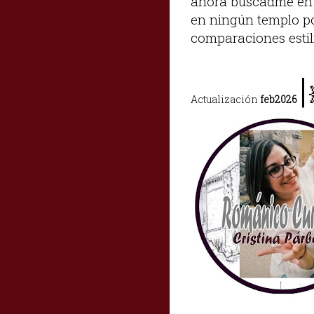
ahora buscadme en l
en ningún templo po
comparaciones estilí
|
Actualización
feb2026