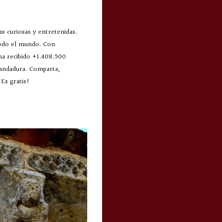
s curiosas y entretenidas.
todo el mundo. Con
 ha recibido +1.408.500
 andadura. Comparta,
Es gratis!