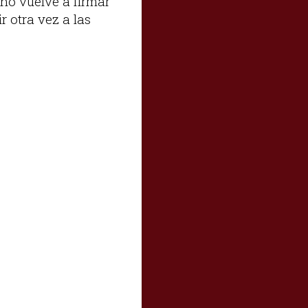
no vuelve a firmar
 otra vez a las