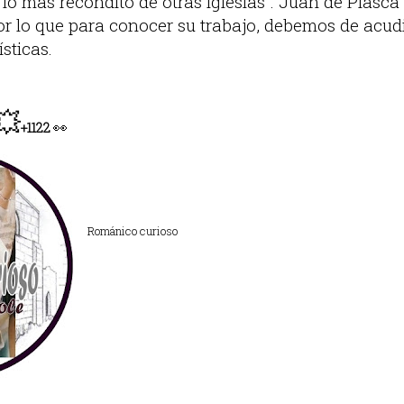
o más recóndito de otras iglesias”. Juan de Piasca 
r lo que para conocer su trabajo, debemos de acudir
sticas.
💥
👀
+1122
Románico curioso