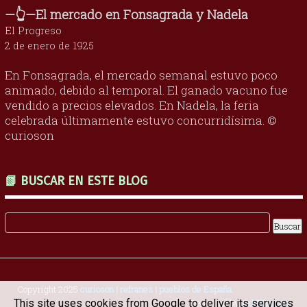
—👆—El mercado en Fonsagrada y Nadela
El Progreso
2 de enero de 1925
En Fonsagrada, el mercado semanal estuvo poco
animado, debido al temporal. El ganado vacuno fue
vendido a precios elevados. En Nadela, la feria
celebrada últimamente estuvo concurridísima. ©
curioson
📗 BUSCAR EN ESTE BLOG
Copyright 2025
curioson | refranes | pueblos de España
.
Designed by
OddThemes
This site uses cookies from Google to deliver its services