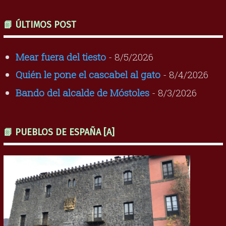
📗 ÚLTIMOS POST
Mear fuera del tiesto
- 8/5/2026
Quién le pone el cascabel al gato
- 8/4/2026
Bando del alcalde de Móstoles
- 8/3/2026
📗 PUEBLOS DE ESPAÑA [A]