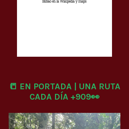
Bilbao en la Wikipedia y maps
📒 EN PORTADA | UNA RUTA
CADA DÍA +909👀