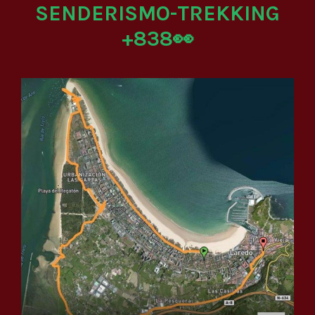
SENDERISMO-TREKKING
+838👀