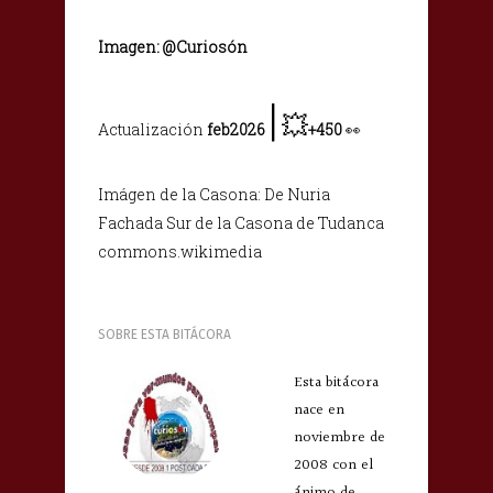
Imagen: @
C
uriosón
|
💥
Actualización
feb2026
+450
👀
Imágen de la Casona: De Nuria
Fachada Sur de la Casona de Tudanca
commons.wikimedia
SOBRE ESTA BITÁCORA
Esta bitácora
nace en
noviembre de
2008 con el
ánimo de