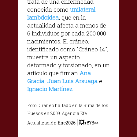
trata de una enfermedad
conocida como
unilateral
lambdoidea
, que en la
actualidad afecta a menos de
6 individuos por cada 200.000
nacimientos. El cráneo,
identificado como "Cráneo 14",
muestra un aspecto
deformado y torsionado, en un
artículo que firman
Ana
Gracia
,
Juan Luis Arsuaga
e
Ignacio Martínez
.
Foto: Cráneo hallado en la Sima de los
Huesos en 2009. Agencia Efe
|
💥
Actualización
Ene2026
+878
👀