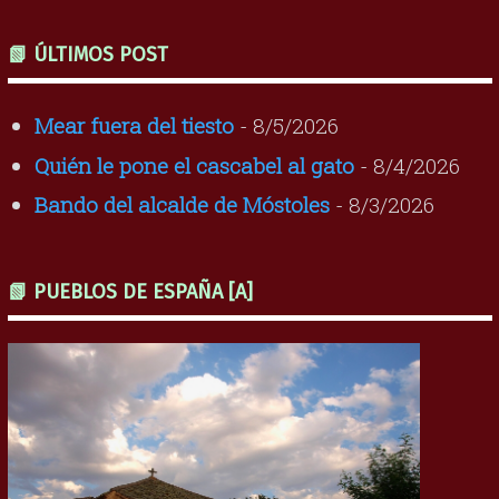
📗 ÚLTIMOS POST
Mear fuera del tiesto
- 8/5/2026
Quién le pone el cascabel al gato
- 8/4/2026
Bando del alcalde de Móstoles
- 8/3/2026
📗 PUEBLOS DE ESPAÑA [A]