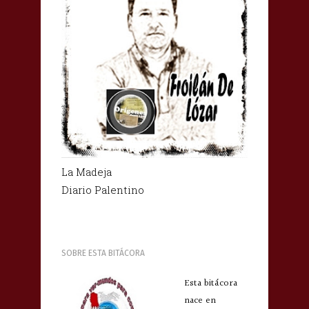
La Madeja
Diario Palentino
SOBRE ESTA BITÁCORA
Esta bitácora
nace en