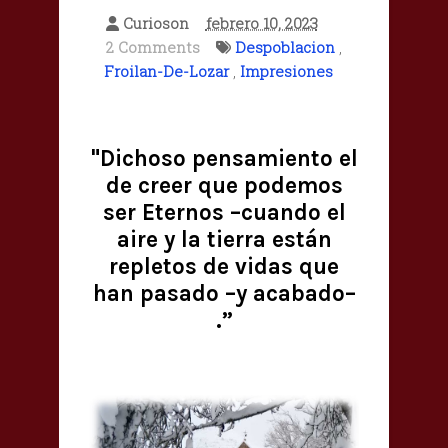
Curioson
febrero 10, 2023
2 Comments
Despoblacion
,
Froilan-De-Lozar
,
Impresiones
"Dichoso pensamiento el
de creer que podemos
ser Eternos –cuando el
aire y la tierra están
repletos de vidas que
han pasado –y acabado–
.”