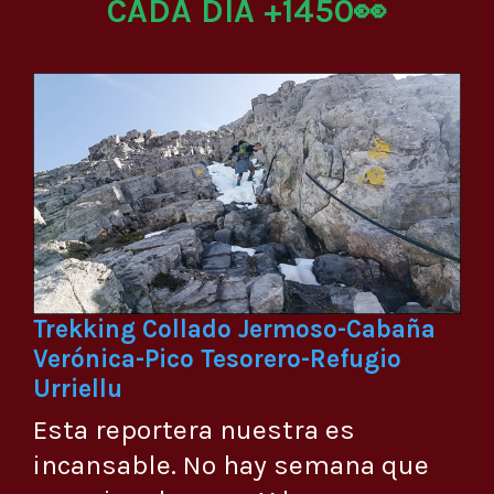
CADA DÍA +1450👀
Trekking Collado Jermoso-Cabaña
Verónica-Pico Tesorero-Refugio
Urriellu
Esta reportera nuestra es
incansable. No hay semana que