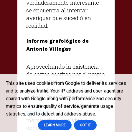
verdaderamente interesante
se encuentra al intentar
averiguar que sucedió en
realidad.
Informe grafológico de
Antonio Villegas
Aprovechando la existencia
de cartas escritas por el propio
Antonio Villegas, se invitó a la
This site uses cookies from Google to deliver its services
médico forense y perito
and to analyze traffic. Your IP address and user-agent are
judicial, Inés Patricia García
shared with Google along with performance and security
Ortega, a realizar un análisis
metrics to ensure quality of service, generate usage
grafológico
de uno de sus
statistics, and to detect and address abuse.
manuscritos, que vino a
LEARN MORE
GOT IT
confirmar muchos de los