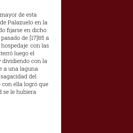
a mayor de esta
 de Palazuelo en la
o fijarse en dicho
 pasado de [17]85 a
 hospedaje: con las
terró luego el
y dividiendo con la
te a una laguna
 sagacidad del
 con ella logró que
d se le hubiera