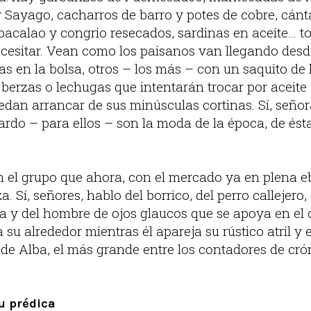
y Sayago, cacharros de barro y potes de cobre, cánt
acalao y congrio resecados, sardinas en aceite... t
cesitar. Vean como los paisanos van llegando desde
 en la bolsa, otros – los más – con un saquito de
berzas o lechugas que intentarán trocar por aceite 
edan arrancar de sus minúsculas cortinas. Sí, señor
pardo – para ellos – son la moda de la época, de ést
n el grupo que ahora, con el mercado ya en plena eb
a. Sí, señores, hablo del borrico, del perro callejero
a y del hombre de ojos glaucos que se apoya en el 
 su alrededor mientras él apareja su rústico atril y 
 de Alba, el más grande entre los contadores de cró
u prédica