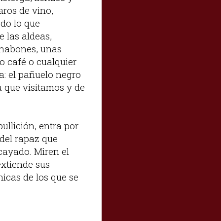
aros de vino,
odo lo que
 las aldeas,
 habones, unas
o café o cualquier
a: el pañuelo negro
a que visitamos y de
ullición, entra por
, del rapaz que
cayado. Miren el
extiende sus
nicas de los que se