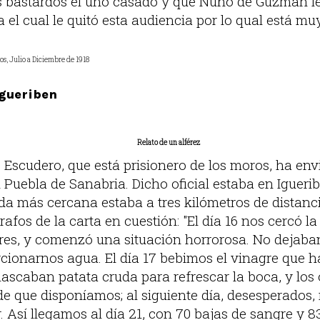
dos bastardos el uno casado y que Nuño de Guzmán 
el cual le quitó esta audiencia por lo qual está mu
os, Julio a Diciembre de 1918
Igueriben
Relato de un alférez
o Escudero, que está prisionero de los moros, ha en
n Puebla de Sanabria. Dicho oficial estaba en Igueri
da más cercana estaba a tres kilómetros de distanci
afos de la carta en cuestión: "El día 16 nos cercó 
es, y comenzó una situación horrorosa. No dejaban
ionarnos agua. El día 17 bebimos el vinagre que ha
mascaban patata cruda para refrescar la boca, y los 
de que disponíamos; al siguiente día, desesperados,
. Así llegamos al día 21, con 70 bajas de sangre y 