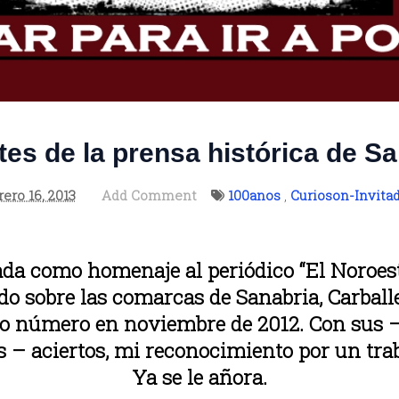
es de la prensa histórica de S
rero 16, 2013
Add Comment
100anos
,
Curioson-Invita
ada como homenaje al periódico “El Noroeste
o sobre las comarcas de Sanabria, Carballe
mo número en noviembre de 2012. Con sus –
 – aciertos, mi reconocimiento por un trab
Ya se le añora.