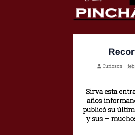
Recort
Curioson
feb
Sirva esta entr
años informand
publicó su últi
y sus – muchos