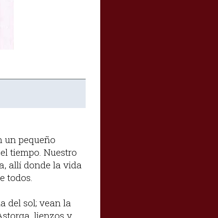
án un pequeño
el tiempo. Nuestro
 allí donde la vida
e todos.
 del sol; vean la
storga, lienzos y