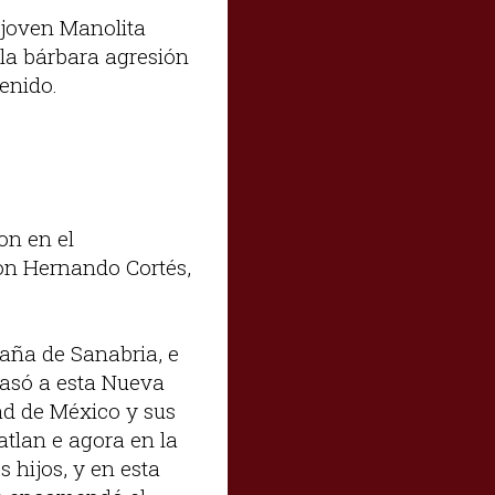
 joven Manolita
la bárbara agresión
tenido.
on en el
Don Hernando Cortés,
aña de Sanabria, e
pasó a esta Nueva
ad de México y sus
atlan e agora en la
 hijos, y en esta