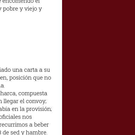
le encomendó el
y pobre y viejo y
viado una carta a su
ben, posición que no
a.
la harca, compuesta
 llegar el convoy;
bía en la provisión;
oficiales nos
 recurrimos a beber
83 de sed y hambre.