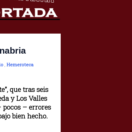
anabria
do
,
Hemeroteca
”, que tras seis
da y Los Valles
 pocos – errores
ajo bien hecho.