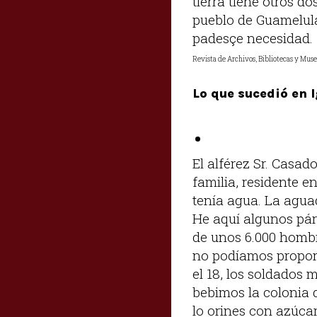
tierra tiene otros 
pueblo de Guamelula 
padesçe necesidad.
Revista de Archivos, Bibliotecas y Muse
Lo que sucedió en 
El alférez Sr. Casad
familia, residente e
tenía agua. La agua
He aquí algunos párr
de unos 6.000 hombr
no podíamos proporc
el 18, los soldados 
bebimos la colonia 
lo orines con azúcar