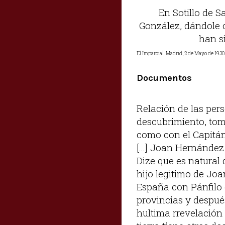
En Sotillo de 
González, dándole 
han si
El Imparcial. Madrid, 2 de Mayo de 1930
Documentos
Relación de las per
descubrimiento, tom
como con el Capitán 
[...] Joan Hernández
Dize que es natural
hijo legitimo de Jo
España con Pánfilo 
provincias y despué
hultima rrevelación