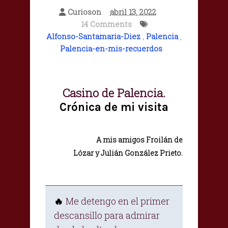
Curioson
abril 13, 2022
14 Comments
Alfonso-Santamaria-Diez
,
Palencia
,
Palencia-en-mis-recuerdos
Casino de Palencia.
Crónica de mi visita
A mis amigos Froilán de
Lózar y Julián González Prieto.
Me detengo en el primer
🔥
descansillo para admirar