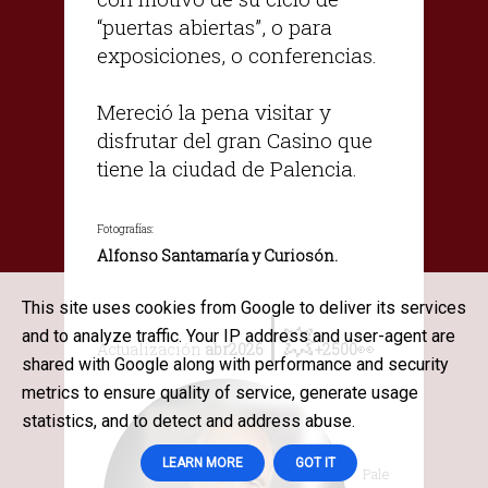
“puertas abiertas”, o para
exposiciones, o conferencias.
Mereció la pena visitar y
disfrutar del gran Casino que
tiene la ciudad de Palencia.
Fotografías:
Alfonso Santamaría y Curiosón.
This site uses cookies from Google to deliver its services
|
💥
and to analyze traffic. Your IP address and user-agent are
👀
Actualización
abr2026
+2500
shared with Google along with performance and security
metrics to ensure quality of service, generate usage
statistics, and to detect and address abuse.
LEARN MORE
GOT IT
Pale