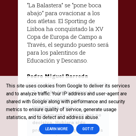
“La Balastera” se “pone boca
abajo” para ovacionar a los
dos atletas. El Sporting de
Lisboa ha conquistado la XV
Copa de Europa de Campo a
Través, el segundo puesto será
para los palentinos de
Educación y Descanso.
Pedro Miguel Barreda
This site uses cookies from Google to deliver its services
´La lesión de Pepe Haro ha
and to analyze traffic. Your IP address and user-agent are
sido importante, muy
shared with Google along with performance and security
importante, pero,
metrics to ensure quality of service, generate usage
sinceramente, pienso que no
statistics, and to detect and address abuse.
decisiva. Hubiera sido
LEARN MORE
GOT IT
preciso que el pequeño de los