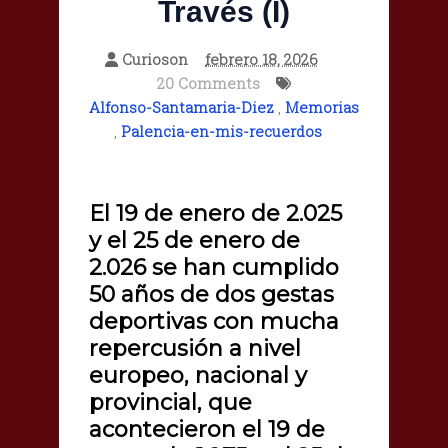
Través (I)
Curioson
febrero 18, 2026
20 Comments
Alfonso-Santamaria-Diez
,
Memorias
,
Palencia-en-mis-recuerdos
El 19 de enero de 2.025
y el 25 de enero de
2.026 se han cumplido
50 años de dos gestas
deportivas con mucha
repercusión a nivel
europeo, nacional y
provincial, que
acontecieron el 19 de