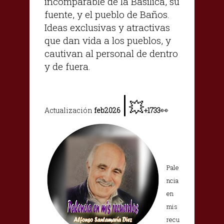
incomparable de la Basílica, su
fuente, y el pueblo de Baños.
Ideas exclusivas y atractivas
que dan vida a los pueblos, y
cautivan al personal de dentro
y de fuera.
|
💥
👀
Actualización
feb2026
+1733
Pale
ncia
en
mis
recu