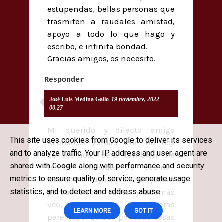
estupendas, bellas personas que
trasmiten a raudales amistad,
apoyo a todo lo que hago y
escribo, e infinita bondad.
Gracias amigos, os necesito.
Responder
José Luis Medina Gallo
19 noviembre, 2022
00:27
Mi querido y dilecto amigo
This site uses cookies from Google to deliver its services
Alfonso,es verdad que no nos
and to analyze traffic. Your IP address and user-agent are
conocemos, pero también he
shared with Google along with performance and security
tenido curiosidad de "vecino",
metrics to ensure quality of service, generate usage
leer cosas tuyas, y..... me gustan
statistics, and to detect and address abuse.
porque tienen sabor, y además
veo, respiramos atmósferas
LEARN MORE
GOT IT
parecidas, quizás por esas cosas