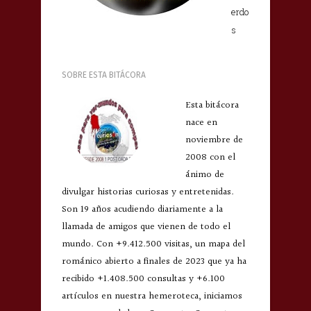
erdo
s
SOBRE ESTA BITÁCORA
Esta bitácora
nace en
noviembre de
2008 con el
ánimo de
divulgar historias curiosas y entretenidas.
Son 19 años acudiendo diariamente a la
llamada de amigos que vienen de todo el
mundo. Con +9.412.500 visitas, un mapa del
románico abierto a finales de 2023 que ya ha
recibido +1.408.500 consultas y +6.100
artículos en nuestra hemeroteca, iniciamos