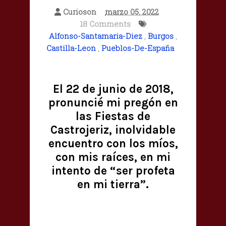
Curioson
marzo 05, 2022
18 Comments
Alfonso-Santamaria-Diez
,
Burgos
,
Castilla-Leon
,
Pueblos-De-España
El 22 de junio de 2018,
pronuncié mi pregón en
las Fiestas de
Castrojeriz, inolvidable
encuentro con los míos,
con mis raíces, en mi
intento de “ser profeta
en mi tierra”.