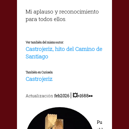
Mi aplauso y reconocimiento
para todos ellos.
Ver también del mismo autor:
Castrojeriz, hito del Camino de
Santiago
También en Curiosón
Castrojeriz
|
💥
Actualización
feb2026
+1688👀
Pu