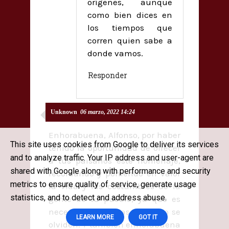
orígenes, aunque
como bien dices en
los tiempos que
corren quien sabe a
donde vamos.
Responder
Unknown
06 marzo, 2022 14:24
Enhorabuena, Alfonso, por haber
This site uses cookies from Google to deliver its services
tenido la oportunidad de ofrecer
and to analyze traffic. Your IP address and user-agent are
a tus paisanos este homenaje,
shared with Google along with performance and security
recordando y poniendo en valor
metrics to ensure quality of service, generate usage
la vida y las costumbres de la
statistics, and to detect and address abuse.
gente de tu pueblo, ya que es
necesario que estas cosas no se
LEARN MORE
GOT IT
olviden. Y también enhorabuena