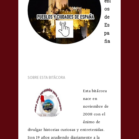
ebl
os
de
Es
pa
ña
SOBRE ESTA BITÁCORA
Esta bitácora
nace en
noviembre de
2008 con el
ánimo de
divulgar historias curiosas y entretenidas.
Son 19 años acudiendo diariamente a la