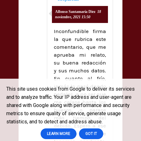
Alfonso Santamaría Diez
18
noviembre, 2021 15:50
Inconfundible firma
la que rubrica este
comentario, que me
aprueba mi relato,
su buena redacción
y sus muchos datos.
En cuanto al frío,
jamás lo pasé dando
This site uses cookies from Google to deliver its services
pedales, a no ser que
and to analyze traffic. Your IP address and user-agent are
me calase hasta los
shared with Google along with performance and security
huesos, o parase
metrics to ensure quality of service, generate usage
más tiempo del
statistics, and to detect and address abuse.
debido. Espero a ese
almuerzo que
LEARN MORE
GOT IT