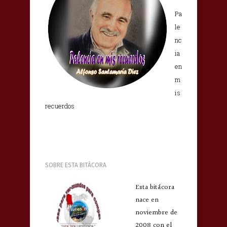
Pa
le
nc
ia
en
m
is
recuerdos
SOBRE ESTA BITÁCORA
Esta bitácora
nace en
noviembre de
2008 con el