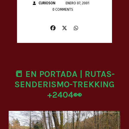
CURIOSON
ENERO 07, 2001
0 COMMENTS
📒 EN PORTADA | RUTAS-
SENDERISMO-TREKKING
+2404👀