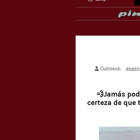
Curioson
enero 
💨Jamás podré
certeza de que 