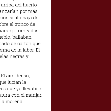
 arriba del huerto
canzarían por más
una sillita baja de
bre el tronco de
 naranjo torneados
ueblo, bailaban
icado de cartón que
rma de la labor. El
uelas negras y
El aire denso,
ue lucían la
ves que yo llevaba a
xtura con el manjar,
 la morena