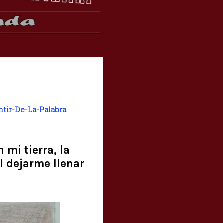
ntir-De-La-Palabra
 mi tierra, la
l dejarme llenar