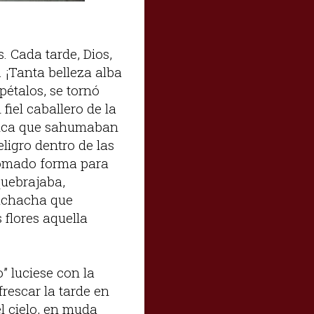
. Cada tarde, Dios,
. ¡Tanta belleza alba
pétalos, se tornó
 fiel caballero de la
lanca que sahumaban
ligro dentro de las
 tomado forma para
quebrajaba,
muchacha que
flores aquella
” luciese con la
rescar la tarde en
l cielo, en muda