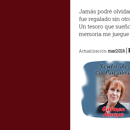
Jamás podré olvidar 
fue regalado sin otr
Un tesoro que sueño
memoria me juegue
|
Actualización
mar
2026