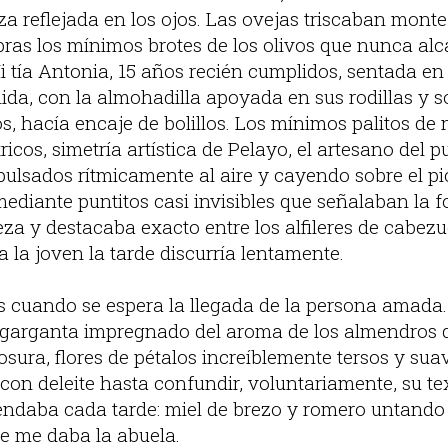
teza reflejada en los ojos. Las ovejas triscaban monte
bras los mínimos brotes de los olivos que nunca al
i tía Antonia, 15 años recién cumplidos, sentada en 
da, con la almohadilla apoyada en sus rodillas y so
s, hacía encaje de bolillos. Los mínimos palitos de
icos, simetría artística de Pelayo, el artesano del p
ulsados rítmicamente al aire y cayendo sobre el p
ediante puntitos casi invisibles que señalaban la fo
za y destacaba exacto entre los alfileres de cabez
a la joven la tarde discurría lentamente.
s cuando se espera la llegada de la persona amada. 
garganta impregnado del aroma de los almendros q
sura, flores de pétalos increíblemente tersos y sua
on deleite hasta confundir, voluntariamente, su te
endaba cada tarde: miel de brezo y romero untando
e me daba la abuela.