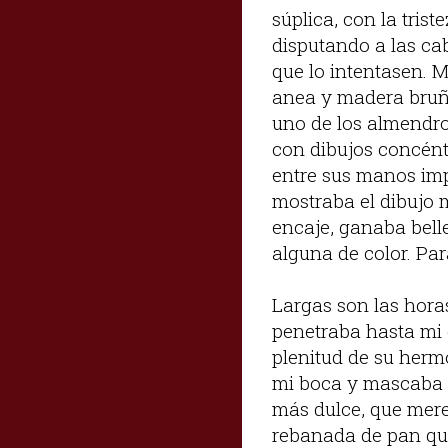
súplica, con la tris
disputando a las ca
que lo intentasen. M
anea y madera bruñi
uno de los almendro
con dibujos concéntr
entre sus manos imp
mostraba el dibujo m
encaje, ganaba belle
alguna de color. Par
Largas son las hora
penetraba hasta mi 
plenitud de su hermo
mi boca y mascaba c
más dulce, que mer
rebanada de pan qu