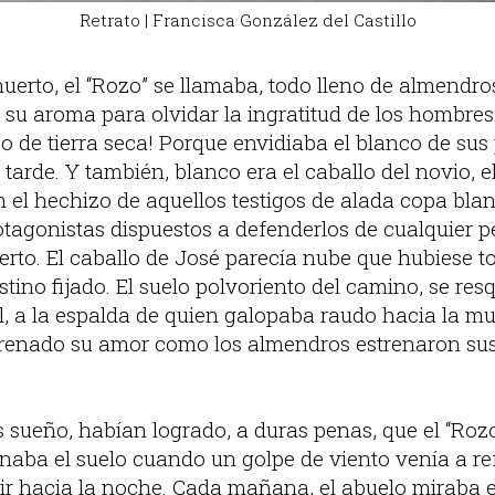
Retrato | Francisca González del Castillo
uerto, el “Rozo” se llamaba, todo lleno de almendros
 su aroma para olvidar la ingratitud de los hombres
 de tierra seca! Porque envidiaba el blanco de sus 
 tarde. Y también, blanco era el caballo del novio, el
n el hechizo de aquellos testigos de alada copa b
otagonistas dispuestos a defenderlos de cualquier pe
uerto. El caballo de José parecía nube que hubiese
tino fijado. El suelo polvoriento del camino, se res
l, a la espalda de quien galopaba raudo hacia la 
trenado su amor como los almendros estrenaron sus 
 sueño, habían logrado, a duras penas, que el “Rozo
naba el suelo cuando un golpe de viento venía a ref
rir hacia la noche. Cada mañana, el abuelo miraba e