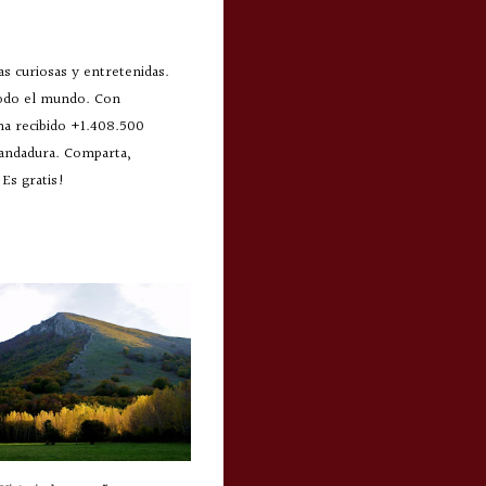
s curiosas y entretenidas.
todo el mundo. Con
 ha recibido +1.408.500
 andadura. Comparta,
Es gratis!