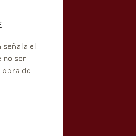
E
 señala el
e no ser
 obra del