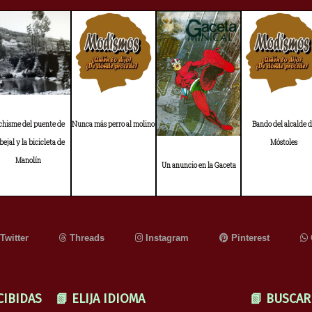
 chisme del puente de
Nunca más perro al molino
Bando del alcalde 
bejal y la bicicleta de
Móstoles
Manolín
Un anuncio en la Gaceta
Twitter
Threads
Instagram
Pinterest
CIBIDAS
📗 ELIJA IDIOMA
📗 BUSCAR