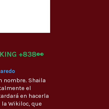
KING +838👀
Laredo
n nombre. Shaila
talmente el
ardará en hacerla
 la Wikiloc, que