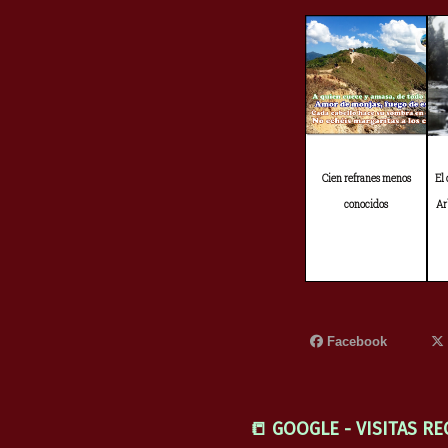
El
Cien refranes menos
Ar
conocidos
Facebook
📒 GOOGLE - VISITAS RE