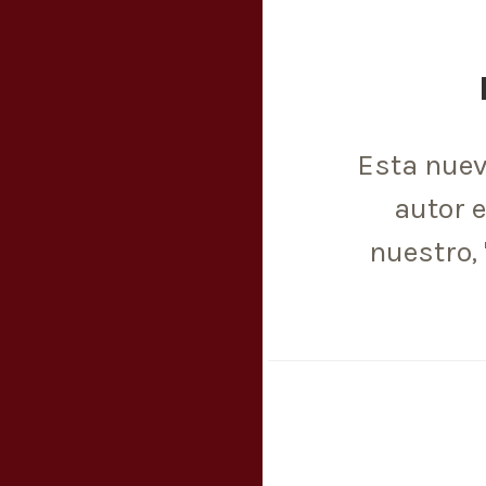
Esta nuev
autor e
nuestro,