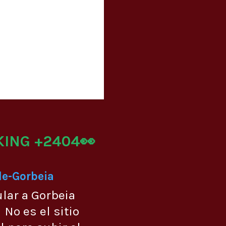
KING +2404👀
de-Gorbeia
ular a Gorbeia
No es el sitio