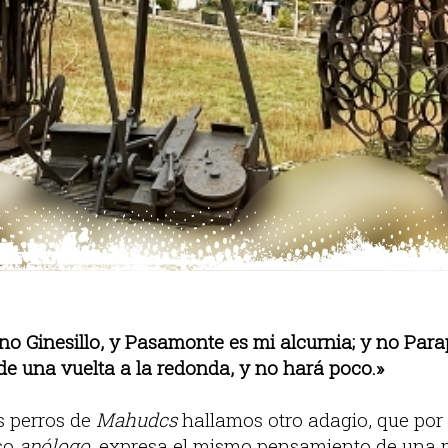
no Ginesillo, y Pasamonte es mi alcurnia; y no Para
de una vuelta a la redonda, y no hará poco.»
s perros de
Mahudcs
hallamos otro adagio, que por
so
apólogo
, expresa el mismo pensamiento de una 