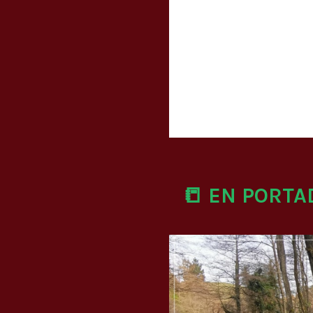
📒 EN PORTA