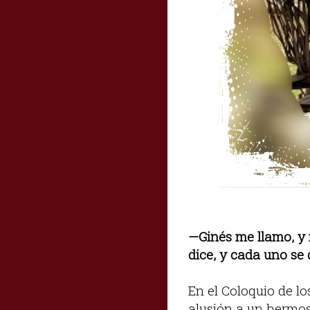
—Ginés me llamo, y 
dice, y cada uno se 
En el Coloquio de lo
alusión a un hermo