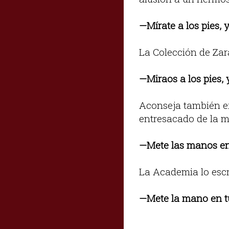
—Mírate a los pies, 
La Colección de Zar
—Miraos a los pies, 
Aconseja también ex
entresacado de la m
—Mete las manos en 
La Academia lo escri
—Mete la mano en tu