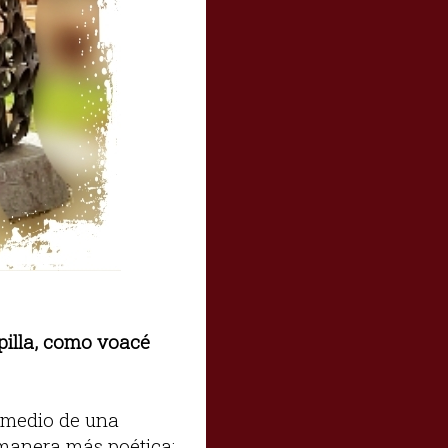
pilla, como voacé
 medio de una
manera más poética: