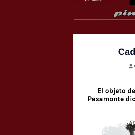
Cad
El objeto d
Pasamonte dice