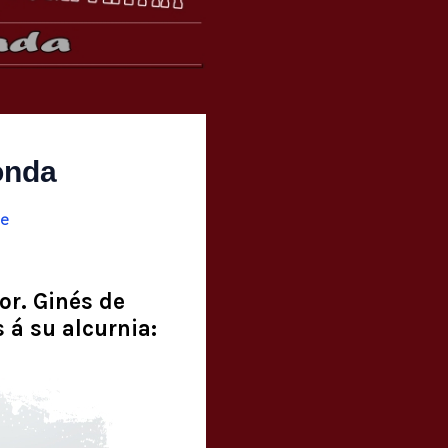
onda
te
or. Ginés de
 á su alcurnia: