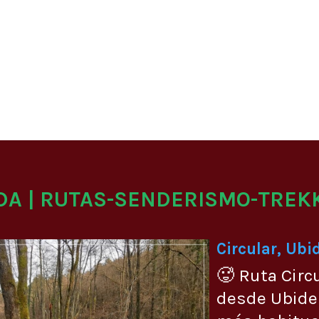
DA | RUTAS-SENDERISMO-TREK
Circular, Ubi
🥵 Ruta Circ
desde Ubide 