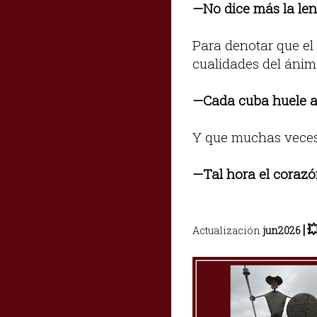
—No dice más la len
Para denotar que el 
cualidades del ánim
—Cada cuba huele al
Y que muchas veces 
—Tal hora el corazó
|

Actualización
jun2026