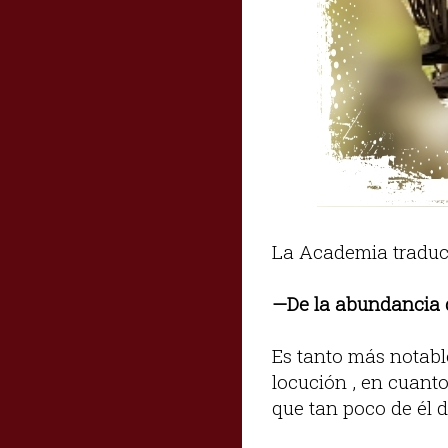
La Academia traduci
—De la abundancia d
Es tanto más notable
locución , en cuanto
que tan poco de él di