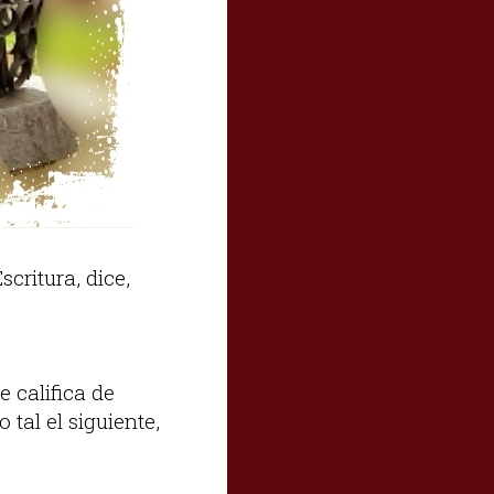
critura, dice,
 califica de
tal el siguiente,