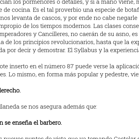
recian los pormenores o detalles, y si a mano viene,
e de cocina. Es el tal proverbio una especie de bota
os levanta de cascos, y por ende no cabe negarle ci
impropio de los tiempos modernos. Las clases cons
Emperadores y Cancilleres, no caerán de su asno, es
a de los principios revolucionarios, hasta que la e
a por decir y demostrar. El Syllabus y la experienc
jote inserto en el número 87 puede verse la aplicaci
s. Lo mismo, en forma más popular y pedestre, vien
derecho.
ellaneda se nos asegura además que:
n se enseña el barbero.
os nuevos puntos de vista que va tomando Castelar d