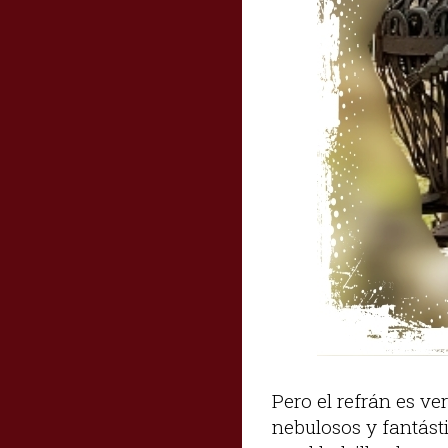
Pero el refrán es ve
nebulosos y fantásti