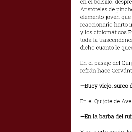
en el bolsillo, desp
Aristóteles de pinch
elemento joven que n
reaccionario harto 
y los diplomáticos 
toda la trascendenci
dicho cuanto le qued
En el pasaje del Qui
refrán hace Cervánte
—Buey viejo, surco 
En el Quijote de Av
—En la barba del rui
Y en cierto modo, l