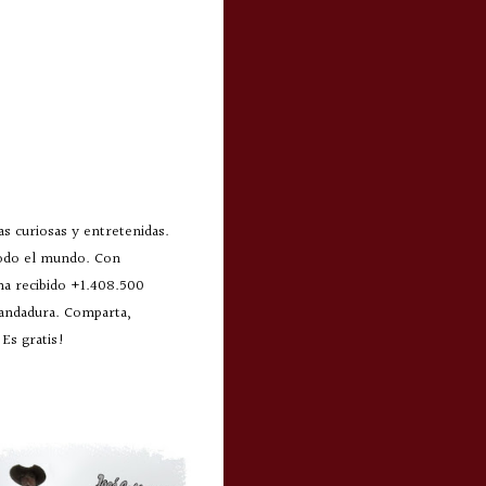
s curiosas y entretenidas.
todo el mundo. Con
 ha recibido +1.408.500
 andadura. Comparta,
Es gratis!