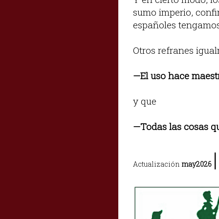
sumo imperio, confi
españoles tengamos 
Otros refranes igua
—El uso hace maest
y que
—Todas las cosas qu
|
Actualización
may2026