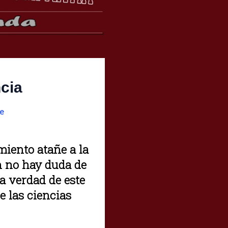
ncia
e
miento atañe a la
n no hay duda de
a verdad de este
e las ciencias