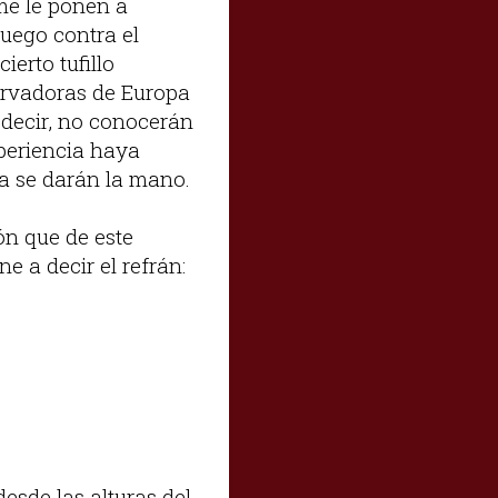
 me le ponen a
fuego contra el
erto tufillo
ervadoras de Europa
 decir, no conocerán
xperiencia haya
ia se darán la mano.
ón que de este
e a decir el refrán:
esde las alturas del