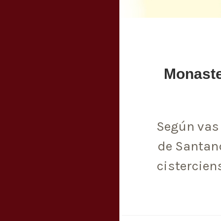
Monaster
Según vas 
de Santand
cistercien