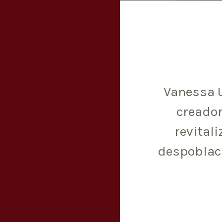
Vanessa 
creador
revitali
despoblaci