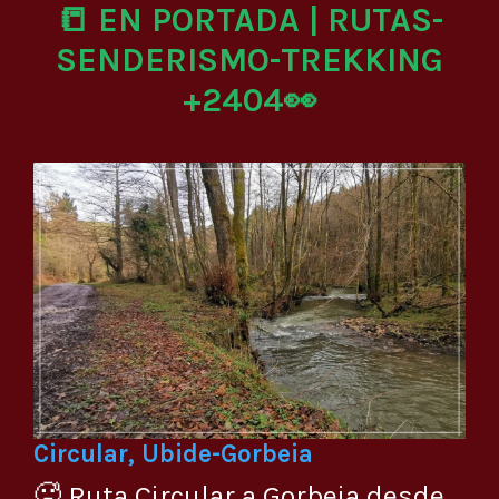
📒 EN PORTADA | RUTAS-
SENDERISMO-TREKKING
+2404👀
Circular, Ubide-Gorbeia
🥵 Ruta Circular a Gorbeia desde