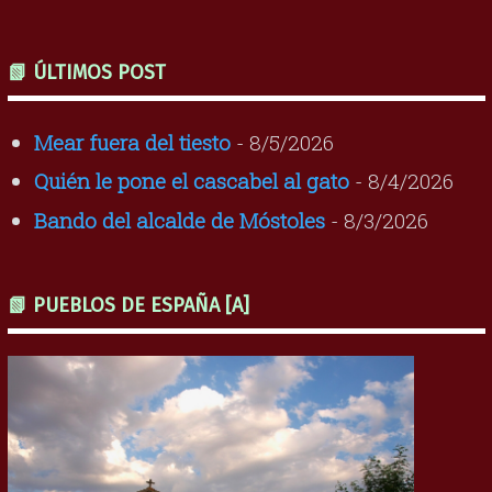
📗 ÚLTIMOS POST
Mear fuera del tiesto
- 8/5/2026
Quién le pone el cascabel al gato
- 8/4/2026
Bando del alcalde de Móstoles
- 8/3/2026
📗 PUEBLOS DE ESPAÑA [A]