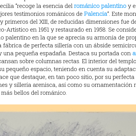
ecilia “recoge la esencia del
románico palentino
y e
jores testimonios románicos de
Palencia
”. Este mo
 y primeros del XIII, de reducidas dimensiones fue 
-Artístico en 1951 y restaurado en 1958. Se conside
o palentino en la que se aprecia su armonía de pro
ábrica de perfecta sillería con un ábside semicirc
a y una pequeña espadaña. Destaca su portada con
a
ansan sobre columnas rectas. El interior del templo
 su pequeño espacio, teniendo en cuenta su adaptac
hace que destaque, en tan poco sitio, por su perfect
nes y sillería arenisca, así como su ornamentación
más bellos del románico.