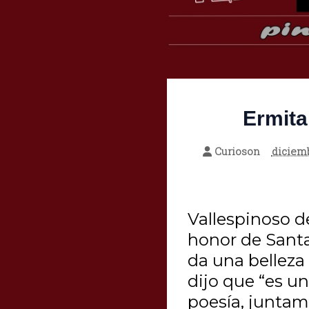
Ermita
Curioson
diciemb
Vallespinoso d
honor de Santa 
da una belleza 
dijo que “es un
poesía, juntam