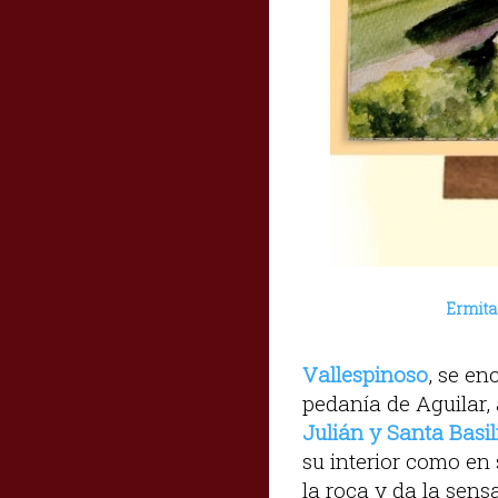
Ermita
Vallespinoso
, se en
pedanía de Aguilar,
Julián y Santa Basil
su interior como en 
la roca y da la sens