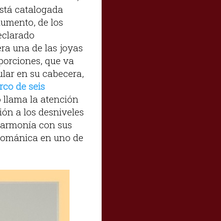
stá catalogada
numento, de los
declarado
ra una de las joyas
porciones, que va
ular en su cabecera,
rco de seis
 llama la atención
ión a los desniveles
a armonía con sus
 románica en uno de