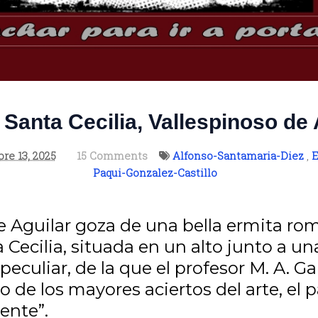
 Santa Cecilia, Vallespinoso de 
re 13, 2025
15 Comments
Alfonso-Santamaria-Diez
,
E
Paqui-Gonzalez-Castillo
e Aguilar goza de una bella ermita ro
Cecilia, situada en un alto junto a una
peculiar, de la que el profesor M. A. G
o de los mayores aciertos del arte, el p
ente”.