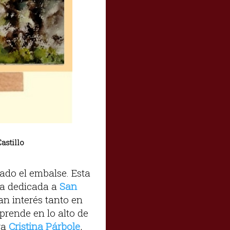
astillo
ado el embalse. Esta
sia dedicada a
San
ran interés tanto en
prende en lo alto de
ra
Cristina Párbole
,