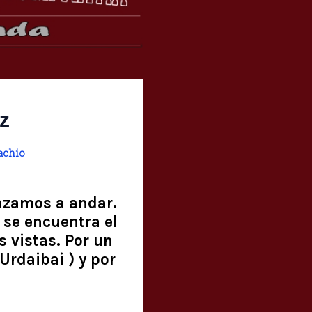
z
achio
nzamos a andar.
í se encuentra el
 vistas. Por un
Urdaibai ) y por