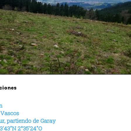
ciones
m
s Vascos
sur, partiendo de Garay
3′43″N 2°35′24″O