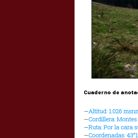
Cuaderno de anota
—
Altitud: 1.026 msn
—
Cordillera: Monte
—
Ruta: Por la cara 
—
Coordenadas: 43°1