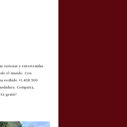
s curiosas y entretenidas.
todo el mundo. Con
 ha recibido +1.408.500
 andadura. Comparta,
Es gratis!