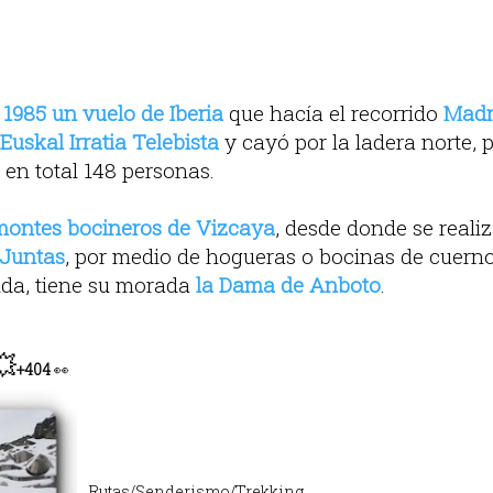
 1985 un vuelo de Iberia
que hacía el recorrido
Madr
Euskal Irratia Telebista
y cayó por la ladera norte, 
, en total 148 personas.
montes bocineros de Vizcaya
, desde donde se reali
Juntas
, por medio de hogueras o bocinas de cuerno
nda, tiene su morada
la Dama de Anboto
.
💥
+404
👀
Rutas/Senderismo/Trekking