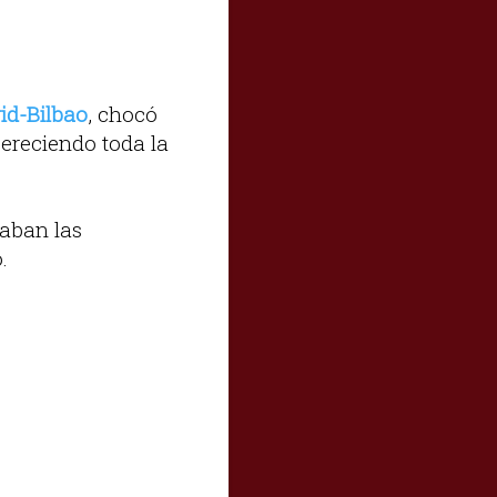
id-Bilbao
, chocó
pereciendo toda la
zaban las
.