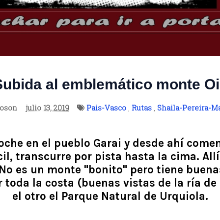
Subida al emblemático monte Oi
ioson
julio 13, 2019
Pais-Vasco
,
Rutas
,
Shaila-Pereira-M
oche en el pueblo Garai y desde ahí come
il, transcurre por pista hasta la cima. All
 No es un monte "bonito" pero tiene buenas
 toda la costa (buenas vistas de la ría de 
el otro el Parque Natural de Urquiola.