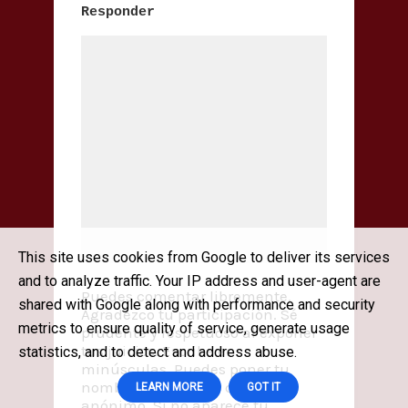
Responder
This site uses cookies from Google to deliver its services
and to analyze traffic. Your IP address and user-agent are
Puedes comentar libremente.
shared with Google along with performance and security
Agradezco tu participación. Sé
metrics to ensure quality of service, generate usage
prudente y respetuoso al exponer
tus juicios. Escribe en
statistics, and to detect and address abuse.
minúsculas. Puedes poner tu
nombre o comentar como
LEARN MORE
GOT IT
anónimo. Si no aparece tu