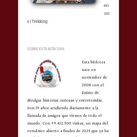
eri
sm
o | Trekking
SOBRE ESTA BITÁCORA
Esta bitácora
nace en
noviembre de
2008 con el
ánimo de
divulgar historias curiosas y entretenidas.
Son 19 años acudiendo diariamente a la
llamada de amigos que vienen de todo el
mundo. Con +9.412.500 visitas, un mapa del
románico abierto a finales de 2023 que ya ha