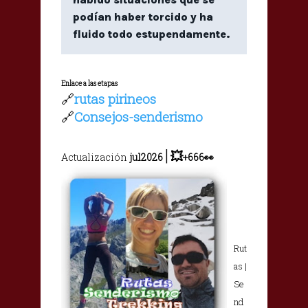
podían haber torcido y ha
fluido todo estupendamente.
Enlace a las etapas
🔗
rutas pirineos
🔗
Consejos-senderismo
|
💥
Actualización
jul2026
+666👀
Rut
as |
Se
nd