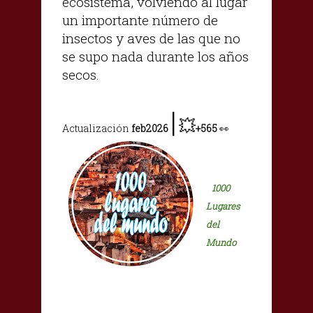
ecosistema, volviendo al lugar
un importante número de
insectos y aves de las que no
se supo nada durante los años
secos.
|
💥
Actualización
feb2026
+565
👀
1000
Lugares
del
Mundo