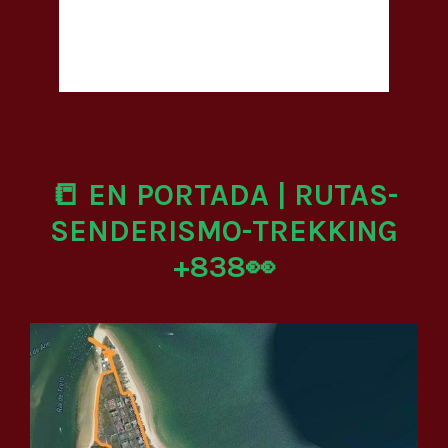
📒 EN PORTADA | RUTAS-
SENDERISMO-TREKKING
+838👀