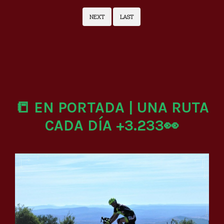
NEXT
LAST
📒 EN PORTADA | UNA RUTA
CADA DÍA +3.233👀