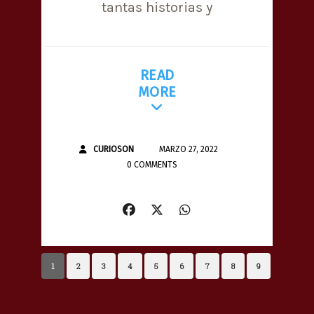
tantas historias y
READ
MORE
CURIOSON
MARZO 27, 2022
0 COMMENTS
1
2
3
4
5
6
7
8
9