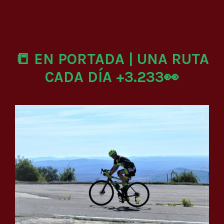
📒 EN PORTADA | UNA RUTA
CADA DÍA +3.233👀