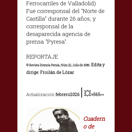
Ferrocarriles de Valladolid).
Fue corresponsal del "Norte de
Castilla" durante 26 años, y
corresponsal de la
desaparecida agencia de
prensa "Pyresa".
REPORTAJE
Edita y
© Revista literaria Pernía, Núm.22, Julio de 1986.
dirige: Froilán de Lózar
|
💥
Actualización
febrero2026
+565
👀
Cuadern
o de