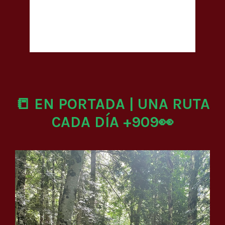
📒 EN PORTADA | UNA RUTA
CADA DÍA +909👀