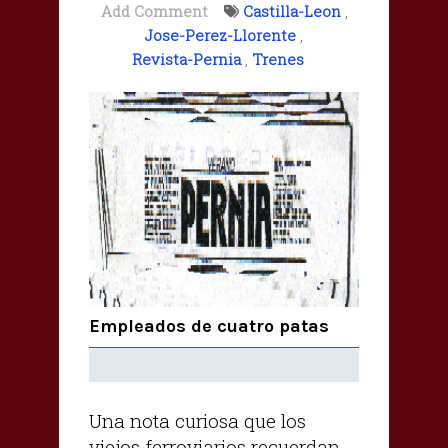
Add Comment
Castilla-Leon
,
Jose-Perez-Llorente
,
Revista-Pernia
,
Trenes
Empleados de cuatro patas
Una nota curiosa que los
viejos ferroviarios recuerdan