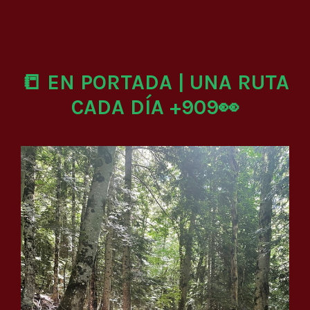
📒 EN PORTADA | UNA RUTA
CADA DÍA +909👀