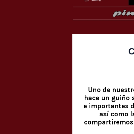
C
Uno de nuestr
hace un guiño 
e importantes d
así como l
compartiremos 