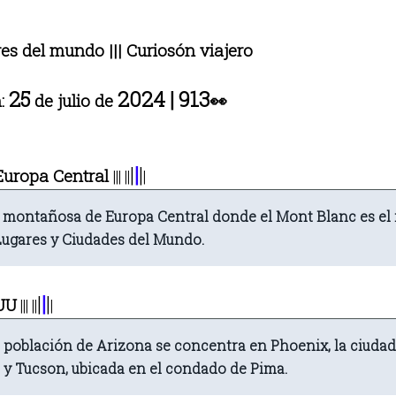
res del mundo ||| Curiosón viajero
25
2024
|
913
n:
de julio de
👀
|
|
|
Europa Central
|||
||
|
a montañosa de Europa Central donde el Mont Blanc es el 
Lugares y Ciudades del Mundo.
|
|
|
UU
|||
||
|
a población de Arizona se concentra en Phoenix, la ciuda
 y Tucson, ubicada en el condado de Pima.