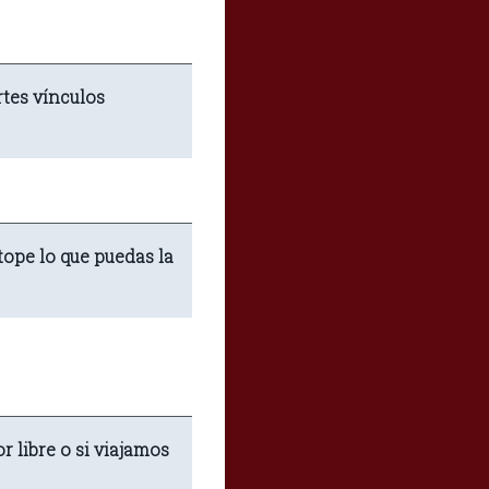
rtes vínculos
 tope lo que puedas la
 libre o si viajamos