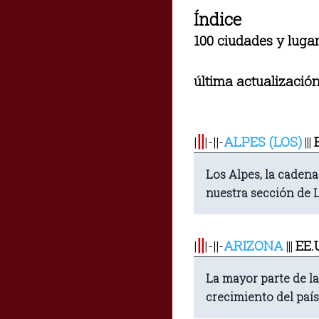
Índice
100 ciudades y luga
última actualizació
||
|
|-|
ALPES (LOS)
|
-
|||
Los Alpes, la caden
nuestra sección de 
||
|
|-|
ARIZONA
EE.
|
-
|||
La mayor parte de l
crecimiento del país