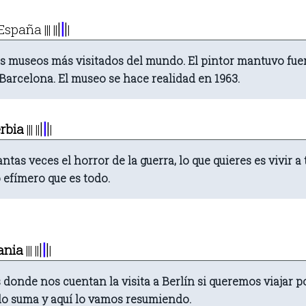
|
|
|
España
|||
||
|
os museos más visitados del mundo. El pintor mantuvo fue
Barcelona. El museo se hace realidad en 1963.
|
|
|
rbia
|||
||
|
tas veces el horror de la guerra, lo que quieres es vivir a
o efímero que es todo.
|
|
|
ania
|||
||
|
onde nos cuentan la visita a Berlín si queremos viajar por
do suma y aquí lo vamos resumiendo.