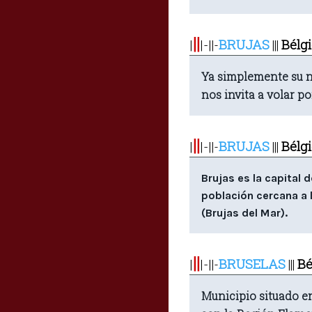
||
|
|-|
BRUJAS
Bélg
|
-
|||
Ya simplemente su n
nos invita a volar po
||
|
|-|
BRUJAS
Bélg
|
-
|||
Brujas es la capital 
población cercana a 
(Brujas del Mar).
||
|
|-|
BRUSELAS
Bé
|
-
|||
Municipio situado en 