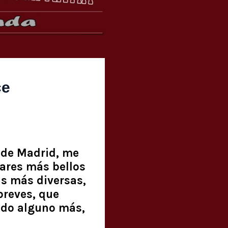
ce
sde Madrid, me
ares más bellos
as más diversas,
breves, que
ndo alguno más,