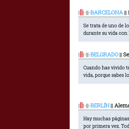
||
|
|-|
BARCELONA
|
-
|||
Se trata de uno de l
durante su vida con 
||
|
|-|
BELGRADO
Se
|
-
|||
Cuando has vivido tan
vida, porque sabes l
||
|
|-|
BERLÍN
Alem
|
-
|||
Hay muchas páginas d
por primera vez. To