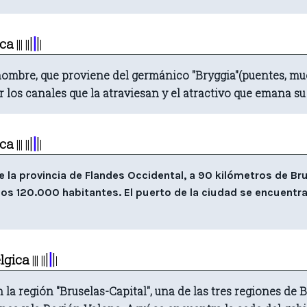
|
|
|
ica
|||
||
|
ombre, que proviene del germánico "Bryggia"(puentes, mue
r los canales que la atraviesan y el atractivo que emana su
|
|
|
ica
|||
||
|
de la provincia de Flandes Occidental, a 90 kilómetros de Br
los 120.000 habitantes. El puerto de la ciudad se encuent
|
|
|
lgica
|||
||
|
la región "Bruselas-Capital", una de las tres regiones de B