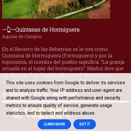
—👆—Quintanas de Hormiguera
Aguilar de Campoo
En el Becerro de las Behetrías se le cita como
Quintana de Hormiguera (Formiguero) y por la
toponimia, el nombre del pueblo significa: “La granja
situada en el lugar del hormiguero”. Madoz dice que
su clima es frío, "combatido por el viento N. y
propenso a calenturas catarrales". © Orígenes
This site uses cookies from Google to deliver its services
and to analyze traffic. Your IP address and user-agent are
📒 GOOGLE - VISITAS RECIBIDAS
shared with Google along with performance and security
metrics to ensure quality of service, generate usage
9,492,864
statistics, and to detect and address abuse.
LEARN MORE
GOT IT