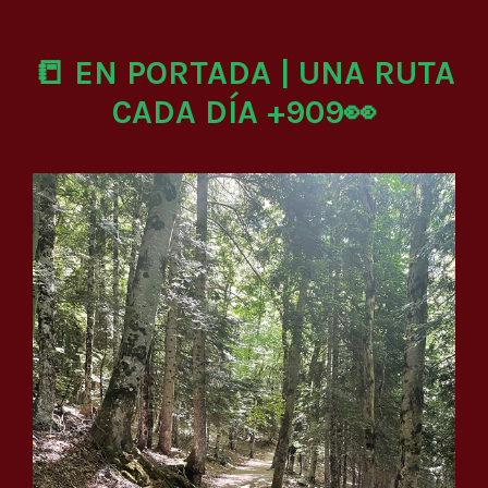
📒 EN PORTADA | UNA RUTA
CADA DÍA +909👀