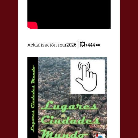
|
💥
Actualización mar
2026
+444 👀