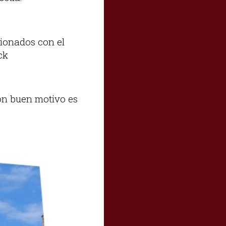
cionados con el
ck
Con buen motivo es