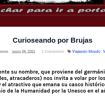
Curioseando por Brujas
ioson
junio 06, 2021
2 Comments
Viajando-Mundo
,
V
nte su nombre, que proviene del germáni
es, atracaderos) nos invita a volar por lo
y el atractivo que emana su casco históric
io de la Humanidad por la Unesco en el 