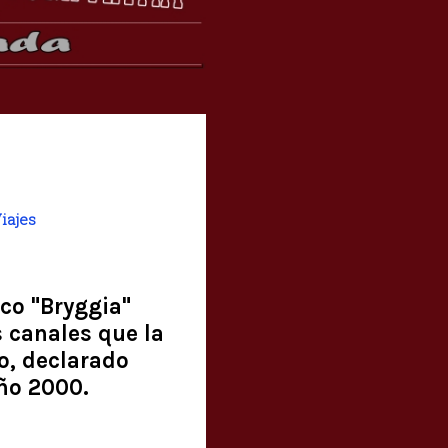
iajes
co "Bryggia"
s canales que la
o, declarado
año 2000.