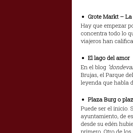
Grote Markt – La
Hay que empezar por 
concentra todo lo q
viajeros han califi
El lago del amor
En el blog
"dondeva
Brujas, el Parque de
leyenda que habla d
Plaza Burg o pla
Puede ser el inicio. 
ayuntamiento, de es
desde su edén hubie
primero. Otro de los 