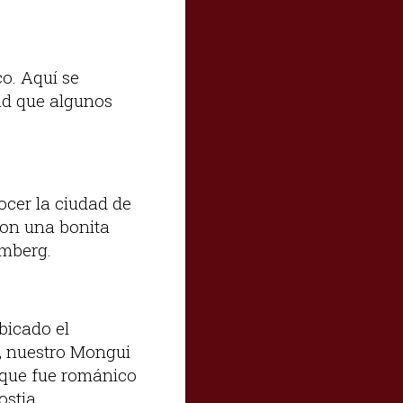
co. Aquí se
dad que algunos
ocer la ciudad de
con una bonita
omberg.
ubicado el
e, nuestro Mongui
o que fue románico
ostia.