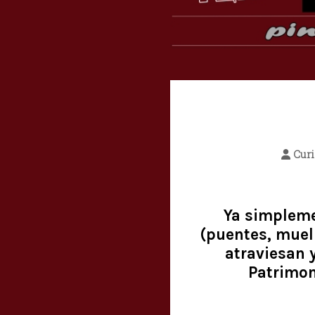
Cur
Ya simpleme
(puentes, muell
atraviesan 
Patrimon