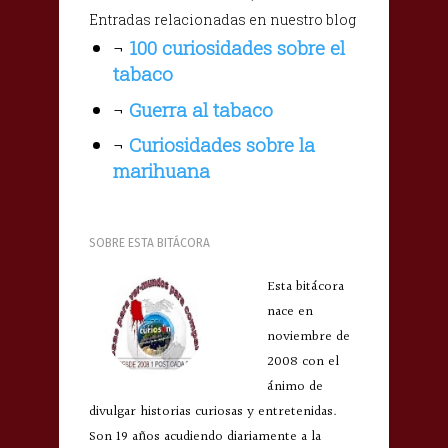
Entradas relacionadas en nuestro blog
¬
100 curiosidades sobre el
tabaco
¬
Guerra al tabaco
¬
Curiosidades sobre la
marihuana
SOBRE ESTA BITÁCORA
Esta bitácora
nace en
noviembre de
2008 con el
ánimo de
divulgar historias curiosas y entretenidas.
Son 19 años acudiendo diariamente a la