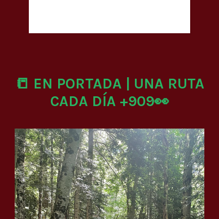
📒 EN PORTADA | UNA RUTA
CADA DÍA +909👀