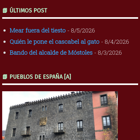
📗 ÚLTIMOS POST
Mear fuera del tiesto
- 8/5/2026
Quién le pone el cascabel al gato
- 8/4/2026
Bando del alcalde de Móstoles
- 8/3/2026
📗 PUEBLOS DE ESPAÑA [A]