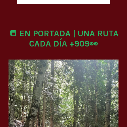
📒 EN PORTADA | UNA RUTA
CADA DÍA +909👀