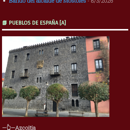
Bando del alcalde de Móstoles
- 8/3/2026
📗 PUEBLOS DE ESPAÑA [A]
—👆—Azcoitia