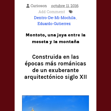
Curioson
octubre 11, 2016
Add Comment
Dentro-De-Mi-Mochila
,
Eduardo-Gutierrez
Montoto, una joya entre la
meseta y la montaña
Construida en las
épocas más románicas
de un exuberante
arquitectónico siglo XII