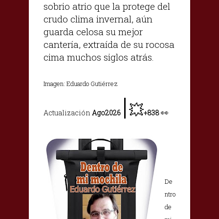
sobrio atrio que la protege del
crudo clima invernal, aún
guarda celosa su mejor
cantería, extraída de su rocosa
cima muchos siglos atrás.
Imagen: Eduardo Gutiérrez
|
💥
👀
Actualización
Ago2026
+838
.
De
ntro
de