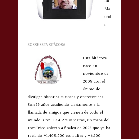
mi
Mo
chil
a
SOBRE ESTA BITÁCORA
Esta bitácora
nace en
noviembre de
2008 con el
ánimo de
divulgar historias curiosas y entretenidas.
Son 19 años acudiendo diariamente a la
llamada de amigos que vienen de todo el
mundo. Con +9.412.500 visitas, un mapa del
románico abierto a finales de 2023 que ya ha
recibido +1.408.500 consultas y +6.100