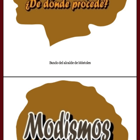
Bando del alcalde de Móstoles