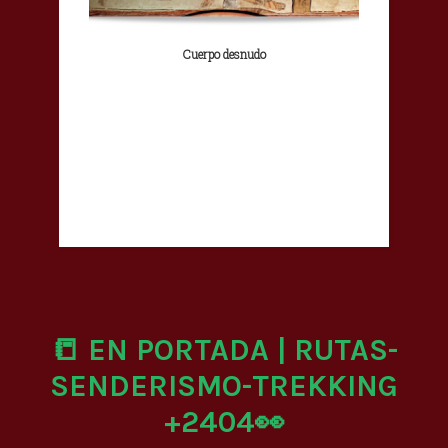
Cuerpo desnudo
📒 EN PORTADA | RUTAS-
SENDERISMO-TREKKING
+2404👀