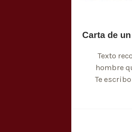
Carta de u
Texto rec
hombre qu
Te escrib