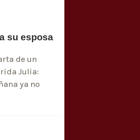
a su esposa
arta de un
ida Julia:
ñana ya no