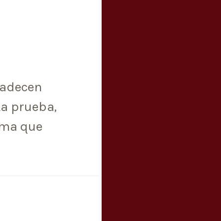
padecen
a prueba,
asma que