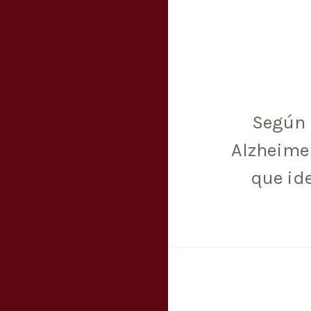
Según 
Alzheime
que ide