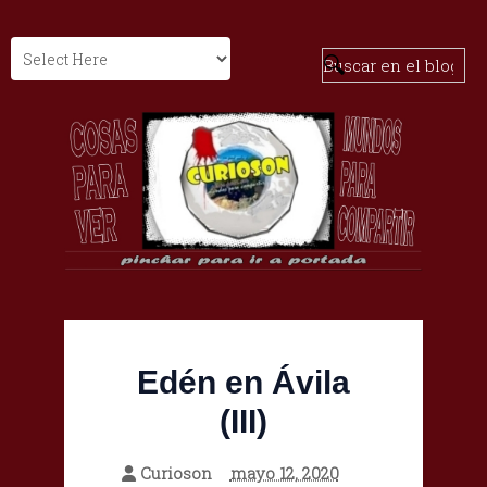
Edén en Ávila
(III)
Curioson
mayo 12, 2020