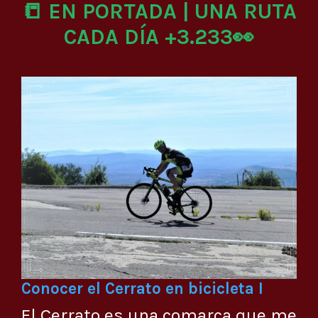
📒 EN PORTADA | UNA RUTA
CADA DÍA +3.233👀
Conocer el Cerrato en bicicleta I
El Cerrato es una comarca que me