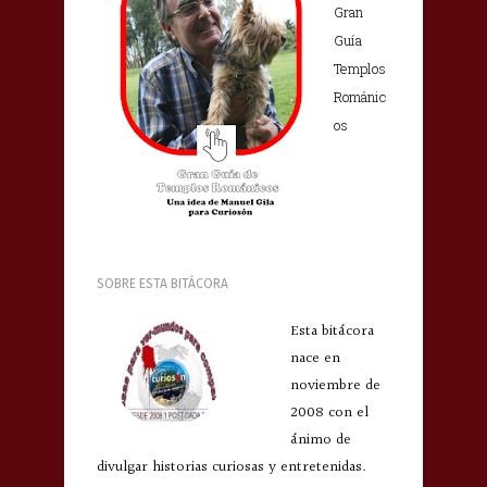
Gran
Guía
Templos
Románic
os
SOBRE ESTA BITÁCORA
Esta bitácora
nace en
noviembre de
2008 con el
ánimo de
divulgar historias curiosas y entretenidas.